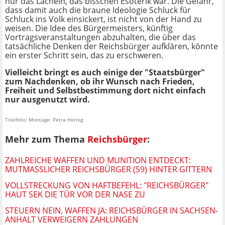
nur das Lächeln, das bisschen Esoterik war. Die Gefahr,
dass damit auch die braune Ideologie Schluck für
Schluck ins Volk einsickert, ist nicht von der Hand zu
weisen. Die Idee des Bürgermeisters, künftig
Vortragsveranstaltungen abzuhalten, die über das
tatsächliche Denken der Reichsbürger aufklären, könnte
ein erster Schritt sein, das zu erschweren.
Vielleicht bringt es auch einige der "Staatsbürger"
zum Nachdenken, ob ihr Wunsch nach Frieden,
Freiheit und Selbstbestimmung dort nicht einfach
nur ausgenutzt wird.
Titelfoto: Montage: Petra Hornig
Mehr zum Thema
Reichsbürger
:
ZAHLREICHE WAFFEN UND MUNITION ENTDECKT:
MUTMASSLICHER REICHSBÜRGER (59) HINTER GITTERN
VOLLSTRECKUNG VON HAFTBEFEHL: "REICHSBÜRGER"
HAUT SEK DIE TÜR VOR DER NASE ZU
STEUERN NEIN, WAFFEN JA: REICHSBÜRGER IN SACHSEN-
ANHALT VERWEIGERN ZAHLUNGEN