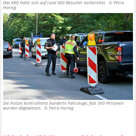
Das KRD hatte sich auf rund 400 Besucher vorbereitet. ©
Petra
Hornig
Die Polizei kontrollierte hunderte Fahrzeuge, fast 300 Personen
wurden abgewiesen. ©
Petra Hornig