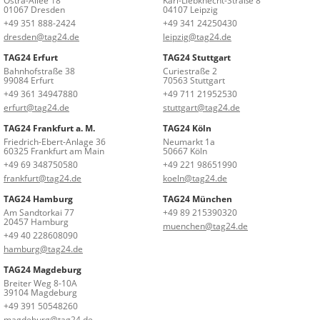
Ostra-Allee 18
Karl-Liebknecht-Straße 8
01067 Dresden
04107 Leipzig
+49 351 888-2424
+49 341 24250430
dresden@tag24.de
leipzig@tag24.de
TAG24 Erfurt
TAG24 Stuttgart
Bahnhofstraße 38
Curiestraße 2
99084 Erfurt
70563 Stuttgart
+49 361 34947880
+49 711 21952530
erfurt@tag24.de
stuttgart@tag24.de
TAG24 Frankfurt a. M.
TAG24 Köln
Friedrich-Ebert-Anlage 36
Neumarkt 1a
60325 Frankfurt am Main
50667 Köln
+49 69 348750580
+49 221 98651990
frankfurt@tag24.de
koeln@tag24.de
TAG24 Hamburg
TAG24 München
Am Sandtorkai 77
+49 89 215390320
20457 Hamburg
muenchen@tag24.de
+49 40 228608090
hamburg@tag24.de
TAG24 Magdeburg
Breiter Weg 8-10A
39104 Magdeburg
+49 391 50548260
magdeburg@tag24.de