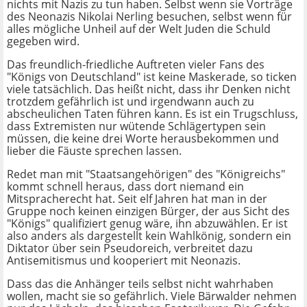
nichts mit Nazis zu tun haben. Selbst wenn sie Vorträge
des Neonazis Nikolai Nerling besuchen, selbst wenn für
alles mögliche Unheil auf der Welt Juden die Schuld
gegeben wird.
Das freundlich-friedliche Auftreten vieler Fans des
"Königs von Deutschland" ist keine Maskerade, so ticken
viele tatsächlich. Das heißt nicht, dass ihr Denken nicht
trotzdem gefährlich ist und irgendwann auch zu
abscheulichen Taten führen kann. Es ist ein Trugschluss,
dass Extremisten nur wütende Schlägertypen sein
müssen, die keine drei Worte herausbekommen und
lieber die Fäuste sprechen lassen.
Redet man mit "Staatsangehörigen" des "Königreichs"
kommt schnell heraus, dass dort niemand ein
Mitspracherecht hat. Seit elf Jahren hat man in der
Gruppe noch keinen einzigen Bürger, der aus Sicht des
"Königs" qualifiziert genug wäre, ihn abzuwählen. Er ist
also anders als dargestellt kein Wahlkönig, sondern ein
Diktator über sein Pseudoreich, verbreitet dazu
Antisemitismus und kooperiert mit Neonazis.
Dass das die Anhänger teils selbst nicht wahrhaben
wollen, macht sie so gefährlich. Viele Bärwalder nehmen