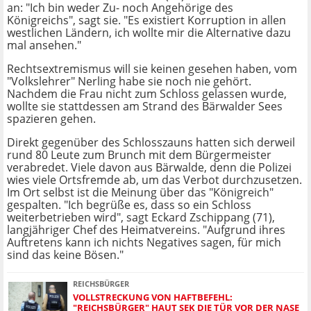
an: "Ich bin weder Zu- noch Angehörige des
Königreichs", sagt sie. "Es existiert Korruption in allen
westlichen Ländern, ich wollte mir die Alternative dazu
mal ansehen."
Rechtsextremismus will sie keinen gesehen haben, vom
"Volkslehrer" Nerling habe sie noch nie gehört.
Nachdem die Frau nicht zum Schloss gelassen wurde,
wollte sie stattdessen am Strand des Bärwalder Sees
spazieren gehen.
Direkt gegenüber des Schlosszauns hatten sich derweil
rund 80 Leute zum Brunch mit dem Bürgermeister
verabredet. Viele davon aus Bärwalde, denn die Polizei
wies viele Ortsfremde ab, um das Verbot durchzusetzen.
Im Ort selbst ist die Meinung über das "Königreich"
gespalten. "Ich begrüße es, dass so ein Schloss
weiterbetrieben wird", sagt Eckard Zschippang (71),
langjähriger Chef des Heimatvereins. "Aufgrund ihres
Auftretens kann ich nichts Negatives sagen, für mich
sind das keine Bösen."
REICHSBÜRGER
VOLLSTRECKUNG VON HAFTBEFEHL:
"REICHSBÜRGER" HAUT SEK DIE TÜR VOR DER NASE