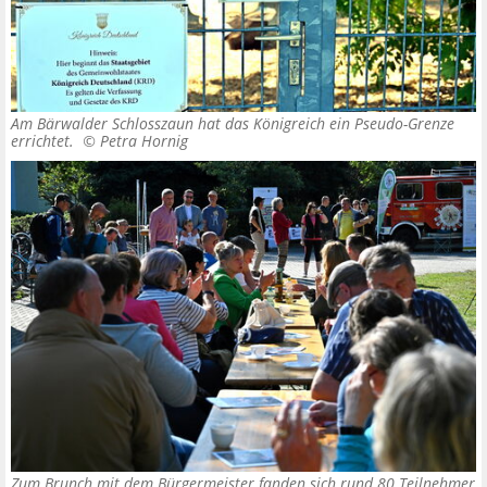
Am Bärwalder Schlosszaun hat das Königreich ein Pseudo-Grenze
errichtet. ©
Petra Hornig
Zum Brunch mit dem Bürgermeister fanden sich rund 80 Teilnehmer