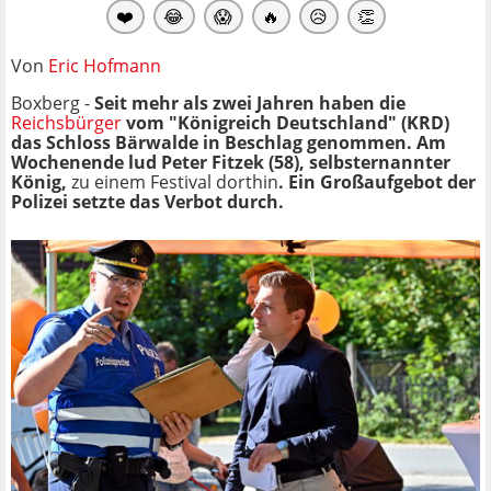
❤️
😂
😱
🔥
😥
👏
Von
Eric Hofmann
Boxberg -
Seit mehr als zwei Jahren haben die
Reichsbürger
vom "Königreich Deutschland" (KRD)
das Schloss Bärwalde in Beschlag genommen. Am
Wochenende lud Peter Fitzek (58), selbsternannter
König,
zu einem Festival dorthin
. Ein Großaufgebot der
Polizei setzte das Verbot durch.