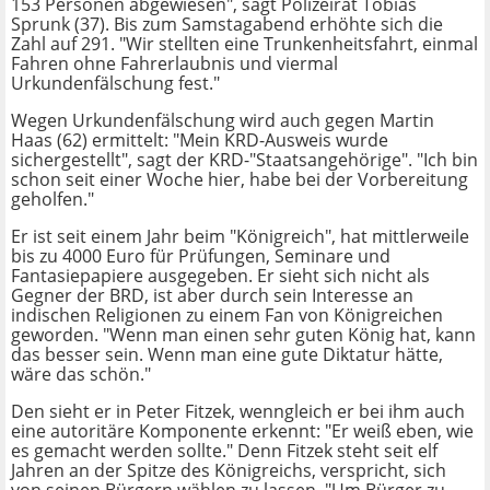
153 Personen abgewiesen", sagt Polizeirat Tobias
Sprunk (37). Bis zum Samstagabend erhöhte sich die
Zahl auf 291. "Wir stellten eine Trunkenheitsfahrt, einmal
Fahren ohne Fahrerlaubnis und viermal
Urkundenfälschung fest."
Wegen Urkundenfälschung wird auch gegen Martin
Haas (62) ermittelt: "Mein KRD-Ausweis wurde
sichergestellt", sagt der KRD-"Staatsangehörige". "Ich bin
schon seit einer Woche hier, habe bei der Vorbereitung
geholfen."
Er ist seit einem Jahr beim "Königreich", hat mittlerweile
bis zu 4000 Euro für Prüfungen, Seminare und
Fantasiepapiere ausgegeben. Er sieht sich nicht als
Gegner der BRD, ist aber durch sein Interesse an
indischen Religionen zu einem Fan von Königreichen
geworden. "Wenn man einen sehr guten König hat, kann
das besser sein. Wenn man eine gute Diktatur hätte,
wäre das schön."
Den sieht er in Peter Fitzek, wenngleich er bei ihm auch
eine autoritäre Komponente erkennt: "Er weiß eben, wie
es gemacht werden sollte." Denn Fitzek steht seit elf
Jahren an der Spitze des Königreichs, verspricht, sich