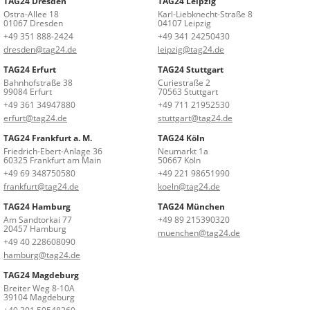
TAG24 Dresden
TAG24 Leipzig
Ostra-Allee 18
Karl-Liebknecht-Straße 8
01067 Dresden
04107 Leipzig
+49 351 888-2424
+49 341 24250430
dresden@tag24.de
leipzig@tag24.de
TAG24 Erfurt
TAG24 Stuttgart
Bahnhofstraße 38
Curiestraße 2
99084 Erfurt
70563 Stuttgart
+49 361 34947880
+49 711 21952530
erfurt@tag24.de
stuttgart@tag24.de
TAG24 Frankfurt a. M.
TAG24 Köln
Friedrich-Ebert-Anlage 36
Neumarkt 1a
60325 Frankfurt am Main
50667 Köln
+49 69 348750580
+49 221 98651990
frankfurt@tag24.de
koeln@tag24.de
TAG24 Hamburg
TAG24 München
Am Sandtorkai 77
+49 89 215390320
20457 Hamburg
muenchen@tag24.de
+49 40 228608090
hamburg@tag24.de
TAG24 Magdeburg
Breiter Weg 8-10A
39104 Magdeburg