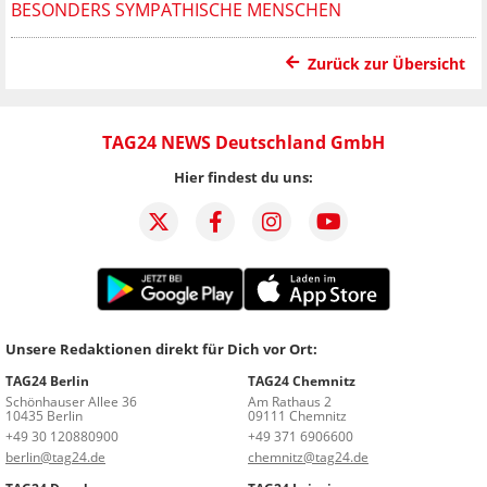
ESONDERS SYMPATHISCHE MENSCHEN
Zurück zur Übersicht
TAG24 NEWS Deutschland GmbH
Hier findest du uns:
Unsere Redaktionen direkt für Dich vor Ort:
TAG24 Berlin
TAG24 Chemnitz
Schönhauser Allee 36
Am Rathaus 2
10435 Berlin
09111 Chemnitz
+49 30 120880900
+49 371 6906600
berlin@tag24.de
chemnitz@tag24.de