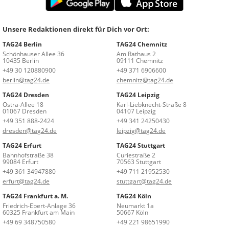
Unsere Redaktionen direkt für Dich vor Ort:
TAG24 Berlin
TAG24 Chemnitz
Schönhauser Allee 36
Am Rathaus 2
10435 Berlin
09111 Chemnitz
+49 30 120880900
+49 371 6906600
berlin@tag24.de
chemnitz@tag24.de
TAG24 Dresden
TAG24 Leipzig
Ostra-Allee 18
Karl-Liebknecht-Straße 8
01067 Dresden
04107 Leipzig
+49 351 888-2424
+49 341 24250430
dresden@tag24.de
leipzig@tag24.de
TAG24 Erfurt
TAG24 Stuttgart
Bahnhofstraße 38
Curiestraße 2
99084 Erfurt
70563 Stuttgart
+49 361 34947880
+49 711 21952530
erfurt@tag24.de
stuttgart@tag24.de
TAG24 Frankfurt a. M.
TAG24 Köln
Friedrich-Ebert-Anlage 36
Neumarkt 1a
60325 Frankfurt am Main
50667 Köln
+49 69 348750580
+49 221 98651990