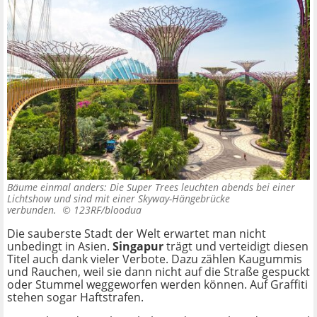
Bäume einmal anders: Die Super Trees leuchten abends bei einer
Lichtshow und sind mit einer Skyway-Hängebrücke
verbunden. ©
123RF/bloodua
Die sauberste Stadt der Welt erwartet man nicht
unbedingt in Asien.
Singapur
trägt und verteidigt diesen
Titel auch dank vieler Verbote. Dazu zählen Kaugummis
und Rauchen, weil sie dann nicht auf die Straße gespuckt
oder Stummel weggeworfen werden können. Auf Graffiti
stehen sogar Haftstrafen.