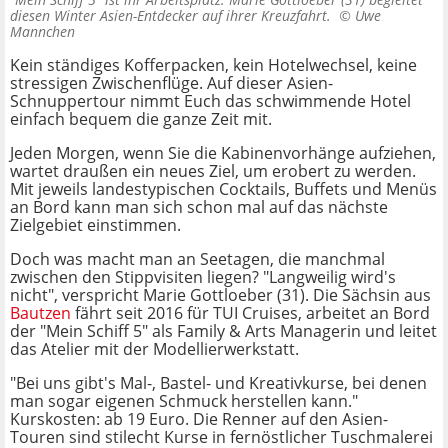
diesen Winter Asien-Entdecker auf ihrer Kreuzfahrt. ©
Uwe
Mannchen
Kein ständiges Kofferpacken, kein Hotelwechsel, keine
stressigen Zwischenflüge. Auf dieser Asien-
Schnuppertour nimmt Euch das schwimmende Hotel
einfach bequem die ganze Zeit mit.
Jeden Morgen, wenn Sie die Kabinenvorhänge aufziehen,
wartet draußen ein neues Ziel, um erobert zu werden.
Mit jeweils landestypischen Cocktails, Buffets und Menüs
an Bord kann man sich schon mal auf das nächste
Zielgebiet einstimmen.
Doch was macht man an Seetagen, die manchmal
zwischen den Stippvisiten liegen? "Langweilig wird's
nicht", verspricht Marie Gottloeber (31). Die Sächsin aus
Bautzen
fährt seit 2016 für TUI Cruises, arbeitet an Bord
der "Mein Schiff 5" als Family & Arts Managerin und leitet
das Atelier mit der Modellierwerkstatt.
"Bei uns gibt's Mal-, Bastel- und Kreativkurse, bei denen
man sogar eigenen Schmuck herstellen kann."
Kurskosten: ab 19 Euro. Die Renner auf den Asien-
Touren sind stilecht Kurse in fernöstlicher Tuschmalerei