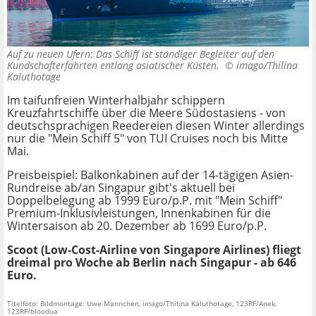
Auf zu neuen Ufern: Das Schiff ist ständiger Begleiter auf den
Kundschafterfahrten entlang asiatischer Küsten. ©
imago/Thilina
Kaluthotage
Im taifunfreien Winterhalbjahr schippern
Kreuzfahrtschiffe über die Meere Südostasiens - von
deutschsprachigen Reedereien diesen Winter allerdings
nur die "Mein Schiff 5" von TUI Cruises noch bis Mitte
Mai.
Preisbeispiel: Balkonkabinen auf der 14-tägigen Asien-
Rundreise ab/an Singapur gibt's aktuell bei
Doppelbelegung ab 1999 Euro/p.P. mit "Mein Schiff"
Premium-Inklusivleistungen, Innenkabinen für die
Wintersaison ab 20. Dezember ab 1699 Euro/p.P.
Scoot (Low-Cost-Airline von Singapore Airlines) fliegt
dreimal pro Woche ab Berlin nach Singapur - ab 646
Euro.
Titelfoto: Bildmontage: Uwe Mannchen, imago/Thilina Kaluthotage, 123RF/Anek,
123RF/bloodua