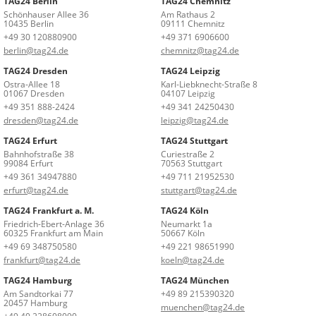
TAG24 Berlin
TAG24 Chemnitz
Schönhauser Allee 36
Am Rathaus 2
10435 Berlin
09111 Chemnitz
+49 30 120880900
+49 371 6906600
berlin@tag24.de
chemnitz@tag24.de
TAG24 Dresden
TAG24 Leipzig
Ostra-Allee 18
Karl-Liebknecht-Straße 8
01067 Dresden
04107 Leipzig
+49 351 888-2424
+49 341 24250430
dresden@tag24.de
leipzig@tag24.de
TAG24 Erfurt
TAG24 Stuttgart
Bahnhofstraße 38
Curiestraße 2
99084 Erfurt
70563 Stuttgart
+49 361 34947880
+49 711 21952530
erfurt@tag24.de
stuttgart@tag24.de
TAG24 Frankfurt a. M.
TAG24 Köln
Friedrich-Ebert-Anlage 36
Neumarkt 1a
60325 Frankfurt am Main
50667 Köln
+49 69 348750580
+49 221 98651990
frankfurt@tag24.de
koeln@tag24.de
TAG24 Hamburg
TAG24 München
Am Sandtorkai 77
+49 89 215390320
20457 Hamburg
muenchen@tag24.de