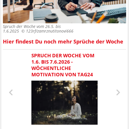
Spruch der Woche vom 26.5. bis
1.6.2025 ©
123rf/zamrznutitonovi666
Hier findest Du noch mehr Sprüche der Woche
SPRUCH DER WOCHE VOM
1.6. BIS 7.6.2026 -
WÖCHENTLICHE
MOTIVATION VON TAG24