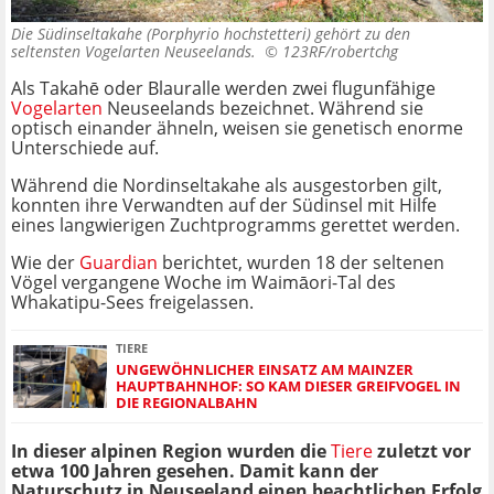
Die Südinseltakahe (Porphyrio hochstetteri) gehört zu den
seltensten Vogelarten Neuseelands. ©
123RF/robertchg
Als Takahē oder Blauralle werden zwei flugunfähige
Vogelarten
Neuseelands bezeichnet. Während sie
optisch einander ähneln, weisen sie genetisch enorme
Unterschiede auf.
Während die Nordinseltakahe als ausgestorben gilt,
konnten ihre Verwandten auf der Südinsel mit Hilfe
eines langwierigen Zuchtprogramms gerettet werden.
Wie der
Guardian
berichtet, wurden 18 der seltenen
Vögel vergangene Woche im Waimāori-Tal des
Whakatipu-Sees freigelassen.
TIERE
UNGEWÖHNLICHER EINSATZ AM MAINZER
HAUPTBAHNHOF: SO KAM DIESER GREIFVOGEL IN
DIE REGIONALBAHN
In dieser alpinen Region wurden die
Tiere
zuletzt vor
etwa 100 Jahren gesehen. Damit kann der
Naturschutz in Neuseeland einen beachtlichen Erfolg