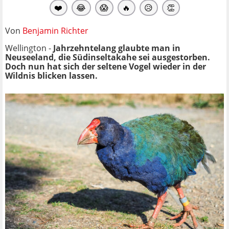
❤️
😂
😱
🔥
😥
👏
Von
Benjamin Richter
Wellington -
Jahrzehntelang glaubte man in
Neuseeland, die Südinseltakahe sei ausgestorben.
Doch nun hat sich der seltene Vogel wieder in der
Wildnis blicken lassen.