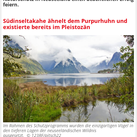
feiern.
Südinseltakahe ähnelt dem Purpurhuhn und
existierte bereits im Pleistozän
Im Rahmen des Schutzprogramms wurden die einzigartigen Vögel in
den tieferen Lagen der neuseeländischen Wildnis
ausgesetzt. ©
123RF/pitsch22