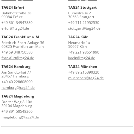
TAG24 Erfurt
TAG24 Stuttgart
Bahnhofstraße 38
Curiestraße 2
99084 Erfurt
70563 Stuttgart
+49 361 34947880
+49 711 21952530
erfurt@tag24.de
stuttgart@tag24.de
TAG24 Frankfurt a. M.
TAG24 Köln
Friedrich-Ebert-Anlage 36
Neumarkt 1a
60325 Frankfurt am Main
50667 Köln
+49 69 348750580
+49 221 98651990
frankfurt@tag24.de
koeln@tag24.de
TAG24 Hamburg
TAG24 München
Am Sandtorkai 77
+49 89 215390320
20457 Hamburg
muenchen@tag24.de
+49 40 228608090
hamburg@tag24.de
TAG24 Magdeburg
Breiter Weg 8-10A
39104 Magdeburg
+49 391 50548260
magdeburg@tag24.de