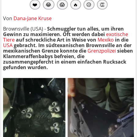
❤️
😂
😱
🔥
😥
👏
Von
Dana-Jane Kruse
Brownsville (USA) -
Schmuggler tun alles, um ihren
Gewinn zu maximieren. Oft werden dabei
exotische
Tiere
auf schreckliche Art in Weise von
Mexiko
in die
USA
gebracht. Im südtexanischen Brownsville an der
mexikanischen Grenze konnte die
Grenzpolizei
sieben
Klammeraffenbabys befreien, die
zusammengepfercht in einem einfachen Rucksack
gefunden wurden.