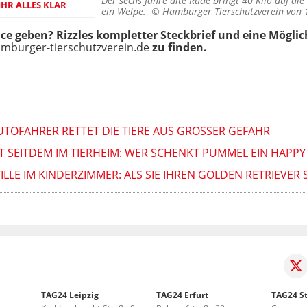
Der sechs Jahre alte Rüde bringt 40 Kilo auf die
IHR ALLES KLAR
ein Welpe. ©
Hamburger Tierschutzverein von 
ance geben? Rizzles kompletter Steckbrief und eine Mögl
mburger-tierschutzverein.de
zu finden.
UTOFAHRER RETTET DIE TIERE AUS GROSSER GEFAHR
 SEITDEM IM TIERHEIM: WER SCHENKT PUMMEL EIN HAPPY
LE IM KINDERZIMMER: ALS SIE IHREN GOLDEN RETRIEVER S
TAG24 Leipzig
TAG24 Erfurt
TAG24 St