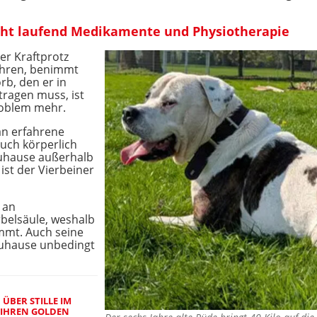
cht laufend Medikamente und Physiotherapie
der Kraftprotz
ühren, benimmt
rb, den er in
ragen muss, ist
roblem mehr.
an erfahrene
auch körperlich
Zuhause außerhalb
ist der Vierbeiner
 an
belsäule, weshalb
mmt. Auch seine
Zuhause unbedingt
ÜBER STILLE IM
E IHREN GOLDEN