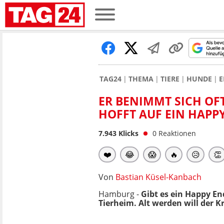
TAG24
THEMA
TIERE
HUNDE
E
ER BENIMMT SICH OFT
HOFFT AUF EIN HAPP
7.943
Klicks
0
Reaktionen
❤️
😂
😱
🔥
😥
👏
Von
Bastian Küsel-Kanbach
Hamburg -
Gibt es ein Happy En
Tierheim. Alt werden will der Kr