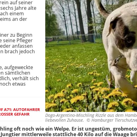
ein auf seiner
sechs Jahre alte
nach einem
heims an der
iner zu Beginn
e seine Pfleger
weder anfassen
nn brach jedoch
ße, aufgeweckte
hen sämtlichen
ich, verhält sich
 noch etwas
F A71: AUTOFAHRER
ROSSER GEFAHR
Dogo-Argentino-Mischling Rizzle aus dem Hamb
liebevollen Zuhause. ©
Hamburger Tierschutzve
hling oft noch wie ein Welpe. Er ist ungestüm, grobmotor
 Jungtier mittlerweile stattliche 40 Kilo auf die Waage br