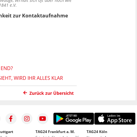
 Waage, verhält sich oft aber noch wie
1841 e.V.
ichkeit zur Kontaktaufnahme
 END?
IEHT, WIRD IHR ALLES KLAR
Zurück zur Übersicht
uttgart
TAG24 Frankfurt a. M.
TAG24 Köln