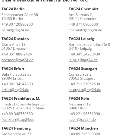
TAG24 Berlin
TAG24 Chemnitz
Schönhauser Allee 36
Am Rathaus 2
10435 Berlin
09111 Chemnitz
+49 30 120880900
+49 371 6906600
berlin@tag24.de
chemnitz@tag24.de
TAG24 Dresden
TAG24 Leipzig
Ostra-Allee 18
Karl-Liebknecht-Straße 8
01067 Dresden
04107 Leipzig
+49 351 888-2424
+49 341 24250430
dresden@tag24.de
leipzig@tag24.de
TAG24 Erfurt
TAG24 Stuttgart
Bahnhofstraße 38
Curiestraße 2
99084 Erfurt
70563 Stuttgart
+49 361 34947880
+49 711 21952530
erfurt@tag24.de
stuttgart@tag24.de
TAG24 Frankfurt a. M.
TAG24 Köln
Friedrich-Ebert-Anlage 36
Neumarkt 1a
60325 Frankfurt am Main
50667 Köln
+49 69 348750580
+49 221 98651990
frankfurt@tag24.de
koeln@tag24.de
TAG24 Hamburg
TAG24 München
Am Sandtorkai 77
+49 89 215390320