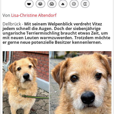
❤️
😂
😱
🔥
😥
👏
Von
Lisa-Christine Altendorf
Dellbrück -
Mit seinem Welpenblick verdreht Vitez
jedem schnell die Augen. Doch der siebenjährige
ungarische Terriermischling braucht etwas Zeit, um
mit neuen Leuten warmzuwerden. Trotzdem möchte
er gerne neue potenzielle Besitzer kennenlernen.