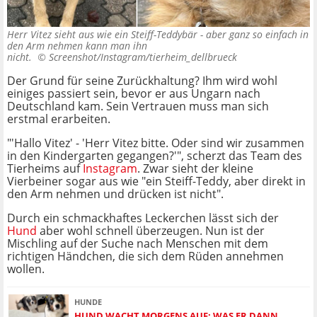
Herr Vitez sieht aus wie ein Steiff-Teddybär - aber ganz so einfach in
den Arm nehmen kann man ihn
nicht. ©
Screenshot/Instagram/tierheim_dellbrueck
Der Grund für seine Zurückhaltung? Ihm wird wohl
einiges passiert sein, bevor er aus Ungarn nach
Deutschland kam. Sein Vertrauen muss man sich
erstmal erarbeiten.
"'Hallo Vitez' - 'Herr Vitez bitte. Oder sind wir zusammen
in den Kindergarten gegangen?'", scherzt das Team des
Tierheims auf
Instagram
. Zwar sieht der kleine
Vierbeiner sogar aus wie "ein Steiff-Teddy, aber direkt in
den Arm nehmen und drücken ist nicht".
Durch ein schmackhaftes Leckerchen lässt sich der
Hund
aber wohl schnell überzeugen. Nun ist der
Mischling auf der Suche nach Menschen mit dem
richtigen Händchen, die sich dem Rüden annehmen
wollen.
HUNDE
HUND WACHT MORGENS AUF: WAS ER DANN