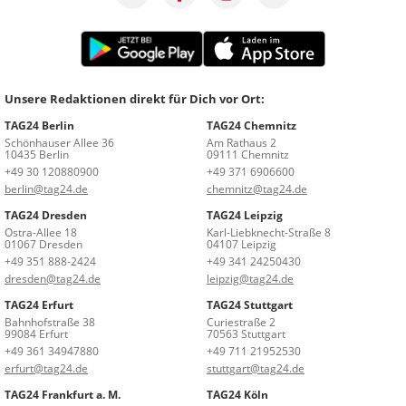
Unsere Redaktionen direkt für Dich vor Ort:
TAG24 Berlin
TAG24 Chemnitz
Schönhauser Allee 36
Am Rathaus 2
10435 Berlin
09111 Chemnitz
+49 30 120880900
+49 371 6906600
berlin@tag24.de
chemnitz@tag24.de
TAG24 Dresden
TAG24 Leipzig
Ostra-Allee 18
Karl-Liebknecht-Straße 8
01067 Dresden
04107 Leipzig
+49 351 888-2424
+49 341 24250430
dresden@tag24.de
leipzig@tag24.de
TAG24 Erfurt
TAG24 Stuttgart
Bahnhofstraße 38
Curiestraße 2
99084 Erfurt
70563 Stuttgart
+49 361 34947880
+49 711 21952530
erfurt@tag24.de
stuttgart@tag24.de
TAG24 Frankfurt a. M.
TAG24 Köln