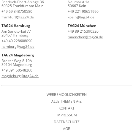
Friedrich-Ebert-Anlage 36
Neumarkt 1a
60325 Frankfurt am Main
50667 Köln
+49 69 348750580
+49 221 98651990
frankfurt@tag24.de
koeln@tag24.de
TAG24 Hamburg
TAG24 München
Am Sandtorkai 77
+49 89 215390320
20457 Hamburg
muenchen@tag24.de
+49 40 228608090
hamburg@tag24.de
TAG24 Magdeburg
Breiter Weg 8-10A
39104 Magdeburg
+49 391 50548260
magdeburg@tag24.de
WERBEMÖGLICHKEITEN
ALLE THEMEN A-Z
KONTAKT
IMPRESSUM
DATENSCHUTZ
AGB