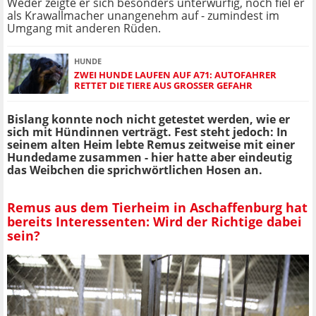
Weder zeigte er sich besonders unterwürfig, noch fiel er
als Krawallmacher unangenehm auf - zumindest im
Umgang mit anderen Rüden.
HUNDE
ZWEI HUNDE LAUFEN AUF A71: AUTOFAHRER
RETTET DIE TIERE AUS GROSSER GEFAHR
Bislang konnte noch nicht getestet werden, wie er
sich mit Hündinnen verträgt. Fest steht jedoch: In
seinem alten Heim lebte Remus zeitweise mit einer
Hundedame zusammen - hier hatte aber eindeutig
das Weibchen die sprichwörtlichen Hosen an.
Remus aus dem Tierheim in Aschaffenburg hat
bereits Interessenten: Wird der Richtige dabei
sein?