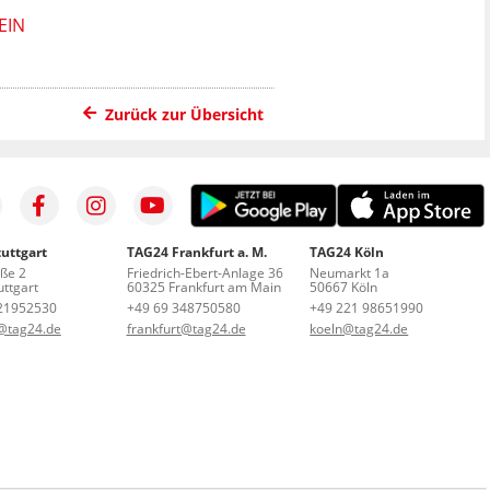
EIN
Zurück zur Übersicht
uttgart
TAG24 Frankfurt a. M.
TAG24 Köln
aße 2
Friedrich-Ebert-Anlage 36
Neumarkt 1a
ttgart
60325 Frankfurt am Main
50667 Köln
21952530
+49 69 348750580
+49 221 98651990
t@tag24.de
frankfurt@tag24.de
koeln@tag24.de