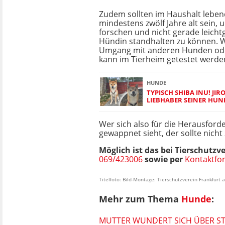
Zudem sollten im Haushalt leben
mindestens zwölf Jahre alt sein,
forschen und nicht gerade leicht
Hündin standhalten zu können. Wi
Umgang mit anderen Hunden oder
kann im Tierheim getestet werde
HUNDE
TYPISCH SHIBA INU! JIR
LIEBHABER SEINER HUN
Wer sich also für die Herausford
gewappnet sieht, der sollte nich
Möglich ist das bei Tierschu
069/423006
sowie per
Kontaktfo
Titelfoto: Bild-Montage: Tierschutzverein Frankfurt
Mehr zum Thema
Hunde
:
MUTTER WUNDERT SICH ÜBER STIL