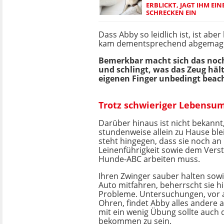
ERBLICKT, JAGT IHM EIN
SCHRECKEN EIN
Dass Abby so leidlich ist, ist a
kam dementsprechend abgemager
Bemerkbar macht sich das noch
und schlingt, was das Zeug hält
eigenen Finger unbedingt beac
Trotz schwieriger Lebensum
Darüber hinaus ist nicht bekannt
stundenweise allein zu Hause ble
steht hingegen, dass sie noch an 
Leinenführigkeit sowie dem Vers
Hunde-ABC arbeiten muss.
Ihren Zwinger sauber halten sow
Auto mitfahren, beherrscht sie 
Probleme. Untersuchungen, vor a
Ohren, findet Abby alles andere 
mit ein wenig Übung sollte auch d
bekommen zu sein.