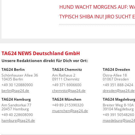
HUND WACHT MORGENS AUF: WAS 
TYPISCH SHIBA INU! JIRO SUCHT
TAG24 NEWS Deutschland GmbH
Unsere Redaktionen direkt für Dich vor Ort:
TAG24 Berlin
TAG24 Chemnitz
TAG24 Dresden
Schönhauser Allee 36
Am Rathaus 2
Ostra-Allee 18
10435 Berlin
09111 Chemnitz
01067 Dresden
+49 30 120880900
+49 371 6906600
+49 351 888-2424
berlin@tag24.de
chemnitz@tag24.de
dresden@tag24.de
TAG24 Hamburg
TAG24 München
TAG24 Magdebur
Am Sandtorkai 77
+49 89 215390320
Breiter Weg 8-10A
20457 Hamburg
39104 Magdeburg
muenchen@tag24.de
+49 40 228608090
+49 391 50548260
hamburg@tag24.de
magdeburg@tag24