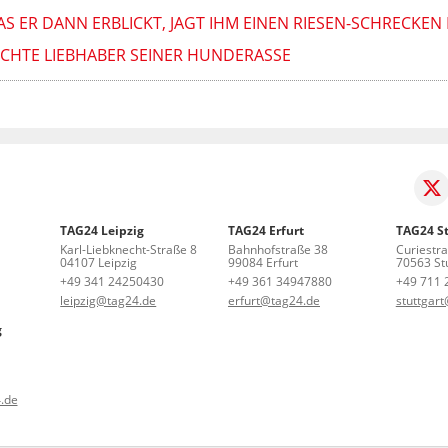
ER DANN ERBLICKT, JAGT IHM EINEN RIESEN-SCHRECKEN 
 ECHTE LIEBHABER SEINER HUNDERASSE
TAG24 Leipzig
TAG24 Erfurt
TAG24 St
Karl-Liebknecht-Straße 8
Bahnhofstraße 38
Curiestr
04107 Leipzig
99084 Erfurt
70563 Stu
+49 341 24250430
+49 361 34947880
+49 711 
leipzig@tag24.de
erfurt@tag24.de
stuttgar
g
.de