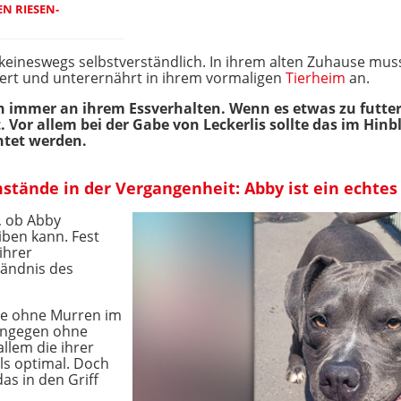
EN RIESEN-
ber keineswegs selbstverständlich. In ihrem alten Zuhause m
t und unterernährt in ihrem vormaligen
Tierheim
an.
 immer an ihrem Essverhalten. Wenn es etwas zu futter
. Vor allem bei der Gabe von Leckerlis sollte das im Hinb
htet werden.
stände in der Vergangenheit: Abby ist ein echtes
, ob Abby
iben kann. Fest
ihrer
tändnis des
ie ohne Murren im
hingegen ohne
llem die ihrer
als optimal. Doch
as in den Griff