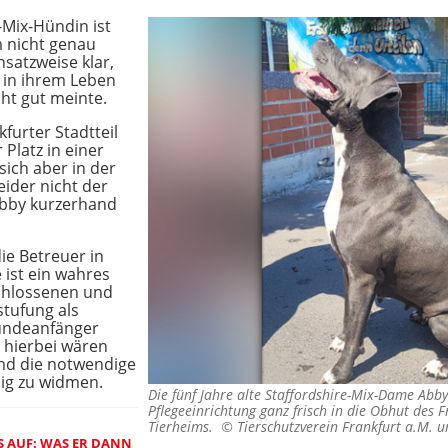
e-Mix-Hündin ist
m nicht genau
satzweise klar,
 in ihrem Leben
ht gut meinte.
kfurter Stadtteil
 Platz in einer
sich aber in der
eider nicht der
Abby kurzerhand
ie Betreuer in
e ist ein wahres
schlossenen und
nstufung als
Hundeanfänger
 hierbei wären
nd die notwendige
ig zu widmen.
Die fünf Jahre alte Staffordshire-Mix-Dame Abb
Pflegeeinrichtung ganz frisch in die Obhut des F
Tierheims. ©
Tierschutzverein Frankfurt a.M.
 AUF: WAS ER DANN