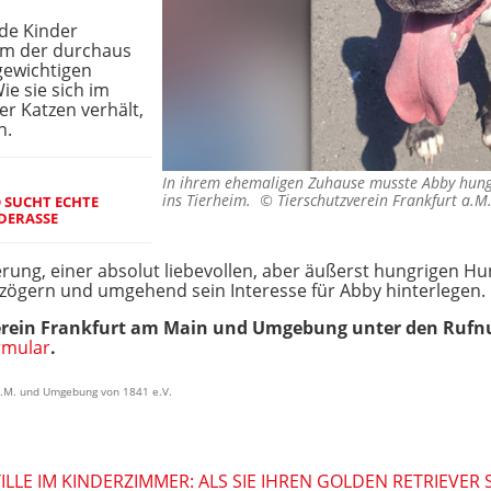
de Kinder
 um der durchaus
gewichtigen
e sie sich im
 Katzen verhält,
n.
In ihrem ehemaligen Zuhause musste Abby hun
ins Tierheim. ©
Tierschutzverein Frankfurt a.
O SUCHT ECHTE
DERASSE
erung, einer absolut liebevollen, aber äußerst hungrigen 
t zögern und umgehend sein Interesse für Abby hinterlegen.
tzverein Frankfurt am Main und Umgebung unter den Ru
rmular
.
 a.M. und Umgebung von 1841 e.V.
LE IM KINDERZIMMER: ALS SIE IHREN GOLDEN RETRIEVER S