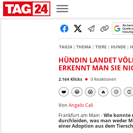
TAG24
THEMA
TIERE
HUNDE
H
HÜNDIN LANDET VÖLL
ERKENNT MAN SIE NI
2.164
Klicks
0
Reaktionen
❤️
😂
😱
🔥
😥
👏
Von
Angelo Cali
Frankfurt am Main -
Wie konnte 
durchleiden, was man weder Men
einer Adoption aus dem Tiersc