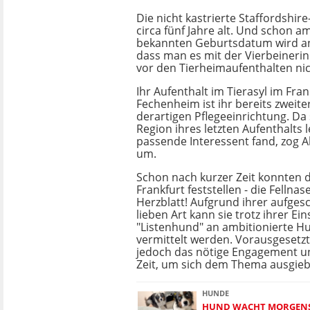
Die nicht kastrierte Staffordshir
circa fünf Jahre alt. Und schon a
bekannten Geburtsdatum wird an
dass man es mit der Vierbeinerin
vor den Tierheimaufenthalten nic
Ihr Aufenthalt im Tierasyl im Fran
Fechenheim ist ihr bereits zweiter
derartigen Pflegeeinrichtung. Da 
Region ihres letzten Aufenthalts l
passende Interessent fand, zog 
um.
Schon nach kurzer Zeit konnten d
Frankfurt feststellen - die Fellnas
Herzblatt! Aufgrund ihrer aufge
lieben Art kann sie trotz ihrer Ei
"Listenhund" an ambitionierte 
vermittelt werden. Vorausgesetzt
jedoch das nötige Engagement u
Zeit, um sich dem Thema ausgieb
HUNDE
HUND WACHT MORGENS