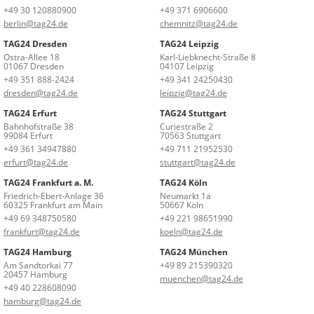
+49 30 120880900
+49 371 6906600
berlin@tag24.de
chemnitz@tag24.de
TAG24 Dresden
TAG24 Leipzig
Ostra-Allee 18
Karl-Liebknecht-Straße 8
01067 Dresden
04107 Leipzig
+49 351 888-2424
+49 341 24250430
dresden@tag24.de
leipzig@tag24.de
TAG24 Erfurt
TAG24 Stuttgart
Bahnhofstraße 38
Curiestraße 2
99084 Erfurt
70563 Stuttgart
+49 361 34947880
+49 711 21952530
erfurt@tag24.de
stuttgart@tag24.de
TAG24 Frankfurt a. M.
TAG24 Köln
Friedrich-Ebert-Anlage 36
Neumarkt 1a
60325 Frankfurt am Main
50667 Köln
+49 69 348750580
+49 221 98651990
frankfurt@tag24.de
koeln@tag24.de
TAG24 Hamburg
TAG24 München
Am Sandtorkai 77
+49 89 215390320
20457 Hamburg
muenchen@tag24.de
+49 40 228608090
hamburg@tag24.de