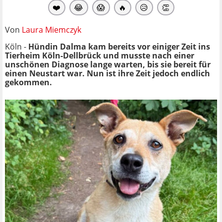
❤️
😂
😱
🔥
😥
👏
Von
Laura Miemczyk
Köln -
Hündin Dalma kam bereits vor einiger Zeit ins
Tierheim Köln-Dellbrück und musste nach einer
unschönen Diagnose lange warten, bis sie bereit für
einen Neustart war. Nun ist ihre Zeit jedoch endlich
gekommen.