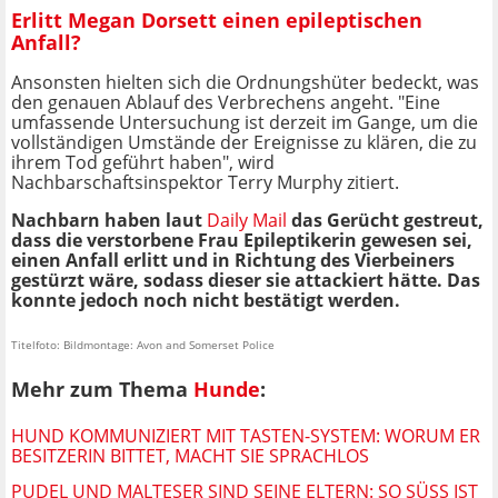
Erlitt Megan Dorsett einen epileptischen
Anfall?
Ansonsten hielten sich die Ordnungshüter bedeckt, was
den genauen Ablauf des Verbrechens angeht. "Eine
umfassende Untersuchung ist derzeit im Gange, um die
vollständigen Umstände der Ereignisse zu klären, die zu
ihrem Tod geführt haben", wird
Nachbarschaftsinspektor Terry Murphy zitiert.
Nachbarn haben laut
Daily Mail
das Gerücht gestreut,
dass die verstorbene Frau Epileptikerin gewesen sei,
einen Anfall erlitt und in Richtung des Vierbeiners
gestürzt wäre, sodass dieser sie attackiert hätte. Das
konnte jedoch noch nicht bestätigt werden.
Titelfoto: Bildmontage: Avon and Somerset Police
Mehr zum Thema
Hunde
:
HUND KOMMUNIZIERT MIT TASTEN-SYSTEM: WORUM ER
BESITZERIN BITTET, MACHT SIE SPRACHLOS
PUDEL UND MALTESER SIND SEINE ELTERN: SO SÜSS IST D