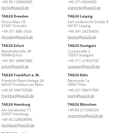
+49 30 120880900
+49 371 6906600
berlin@tag24.de
chemnitz@tag24.de
TAG24 Dresden
TAG24 Leipzig
Ostra-Allee 18
Karl-Liebknecht-Straße 8
01067 Dresden
04107 Leipzig
+49 351 888-2424
+49 341 24250430
dresden@tag24.de
leipzig@tag24.de
TAG24 Erfurt
TAG24 Stuttgart
Bahnhofstraße 38
Curiestraße 2
99084 Erfurt
70563 Stuttgart
+49 361 34947880
+49 711 21952530
erfurt@tag24.de
stuttgart@tag24.de
TAG24 Frankfurt a. M.
TAG24 Köln
Friedrich-Ebert-Anlage 36
Neumarkt 1a
60325 Frankfurt am Main
50667 Köln
+49 69 348750580
+49 221 98651990
frankfurt@tag24.de
koeln@tag24.de
TAG24 Hamburg
TAG24 München
Am Sandtorkai 77
+49 89 215390320
20457 Hamburg
muenchen@tag24.de
+49 40 228608090
hamburg@tag24.de