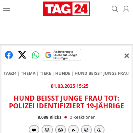
TAG24
THEMA
TIERE
HUNDE
HUND BEISST JUNGE FRAU TO
01.03.2025 15:25
HUND BEISST JUNGE FRAU TOT: P
OLIZEI IDENTIFIZIERT 19-JÄHRIGE
8.088
Klicks
0
Reaktionen
❤️
😂
😱
🔥
😥
👏