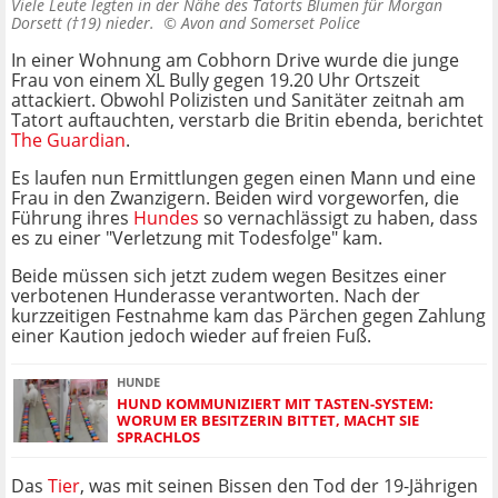
Viele Leute legten in der Nähe des Tatorts Blumen für Morgan
Dorsett (†19) nieder. ©
Avon and Somerset Police
In einer Wohnung am Cobhorn Drive wurde die junge
Frau von einem XL Bully gegen 19.20 Uhr Ortszeit
attackiert. Obwohl Polizisten und Sanitäter zeitnah am
Tatort auftauchten, verstarb die Britin ebenda, berichtet
The Guardian
.
Es laufen nun Ermittlungen gegen einen Mann und eine
Frau in den Zwanzigern. Beiden wird vorgeworfen, die
Führung ihres
Hundes
so vernachlässigt zu haben, dass
es zu einer "Verletzung mit Todesfolge" kam.
Beide müssen sich jetzt zudem wegen Besitzes einer
verbotenen Hunderasse verantworten. Nach der
kurzzeitigen Festnahme kam das Pärchen gegen Zahlung
einer Kaution jedoch wieder auf freien Fuß.
HUNDE
HUND KOMMUNIZIERT MIT TASTEN-SYSTEM:
WORUM ER BESITZERIN BITTET, MACHT SIE
SPRACHLOS
Das
Tier
, was mit seinen Bissen den Tod der 19-Jährigen