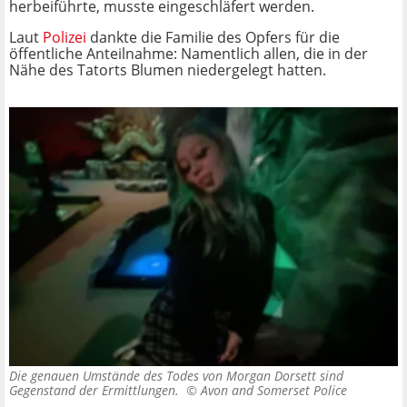
herbeiführte, musste eingeschläfert werden.
Laut
Polizei
dankte die Familie des Opfers für die
öffentliche Anteilnahme: Namentlich allen, die in der
Nähe des Tatorts Blumen niedergelegt hatten.
Die genauen Umstände des Todes von Morgan Dorsett sind
Gegenstand der Ermittlungen. ©
Avon and Somerset Police