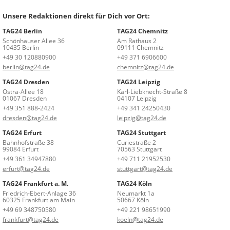
Unsere Redaktionen direkt für Dich vor Ort:
TAG24 Berlin
TAG24 Chemnitz
Schönhauser Allee 36
Am Rathaus 2
10435 Berlin
09111 Chemnitz
+49 30 120880900
+49 371 6906600
berlin@tag24.de
chemnitz@tag24.de
TAG24 Dresden
TAG24 Leipzig
Ostra-Allee 18
Karl-Liebknecht-Straße 8
01067 Dresden
04107 Leipzig
+49 351 888-2424
+49 341 24250430
dresden@tag24.de
leipzig@tag24.de
TAG24 Erfurt
TAG24 Stuttgart
Bahnhofstraße 38
Curiestraße 2
99084 Erfurt
70563 Stuttgart
+49 361 34947880
+49 711 21952530
erfurt@tag24.de
stuttgart@tag24.de
TAG24 Frankfurt a. M.
TAG24 Köln
Friedrich-Ebert-Anlage 36
Neumarkt 1a
60325 Frankfurt am Main
50667 Köln
+49 69 348750580
+49 221 98651990
frankfurt@tag24.de
koeln@tag24.de