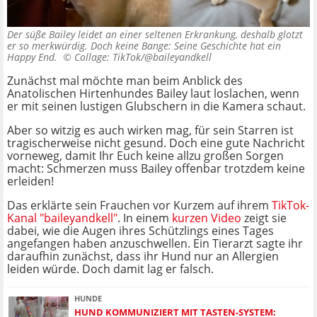
Der süße Bailey leidet an einer seltenen Erkrankung, deshalb glotzt
er so merkwürdig. Doch keine Bange: Seine Geschichte hat ein
Happy End. ©
Collage: TikTok/@baileyandkell
Zunächst mal möchte man beim Anblick des
Anatolischen Hirtenhundes Bailey laut loslachen, wenn
er mit seinen lustigen Glubschern in die Kamera schaut.
Aber so witzig es auch wirken mag, für sein Starren ist
tragischerweise nicht gesund. Doch eine gute Nachricht
vorneweg, damit Ihr Euch keine allzu großen Sorgen
macht: Schmerzen muss Bailey offenbar trotzdem keine
erleiden!
Das erklärte sein Frauchen vor Kurzem auf ihrem
TikTok-
Kanal "baileyandkell"
. In einem
kurzen Video
zeigt sie
dabei, wie die Augen ihres Schützlings eines Tages
angefangen haben anzuschwellen. Ein Tierarzt sagte ihr
daraufhin zunächst, dass ihr Hund nur an Allergien
leiden würde. Doch damit lag er falsch.
HUNDE
HUND KOMMUNIZIERT MIT TASTEN-SYSTEM: