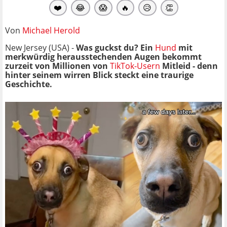
❤️
😂
😱
🔥
😥
👏
Von
Michael Herold
New Jersey (USA) -
Was guckst du? Ein
Hund
mit
merkwürdig herausstechenden Augen bekommt
zurzeit von Millionen von
TikTok-Usern
Mitleid - denn
hinter seinem wirren Blick steckt eine traurige
Geschichte.