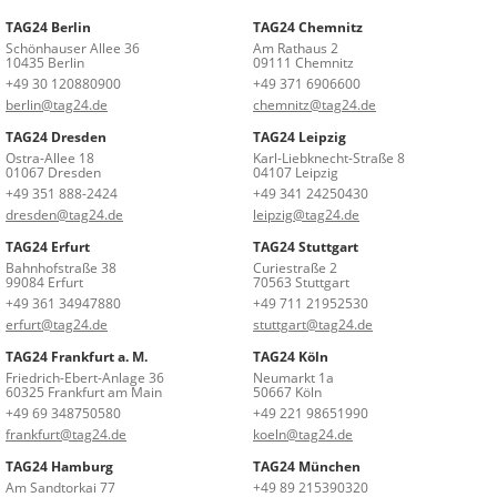
TAG24 Berlin
TAG24 Chemnitz
Schönhauser Allee 36
Am Rathaus 2
10435 Berlin
09111 Chemnitz
+49 30 120880900
+49 371 6906600
berlin@tag24.de
chemnitz@tag24.de
TAG24 Dresden
TAG24 Leipzig
Ostra-Allee 18
Karl-Liebknecht-Straße 8
01067 Dresden
04107 Leipzig
+49 351 888-2424
+49 341 24250430
dresden@tag24.de
leipzig@tag24.de
TAG24 Erfurt
TAG24 Stuttgart
Bahnhofstraße 38
Curiestraße 2
99084 Erfurt
70563 Stuttgart
+49 361 34947880
+49 711 21952530
erfurt@tag24.de
stuttgart@tag24.de
TAG24 Frankfurt a. M.
TAG24 Köln
Friedrich-Ebert-Anlage 36
Neumarkt 1a
60325 Frankfurt am Main
50667 Köln
+49 69 348750580
+49 221 98651990
frankfurt@tag24.de
koeln@tag24.de
TAG24 Hamburg
TAG24 München
Am Sandtorkai 77
+49 89 215390320