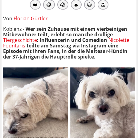
❤️
😂
😱
🔥
😥
👏
Von
Florian Gürtler
Koblenz -
Wer sein Zuhause mit einem vierbeinigen
Mitbewohner teilt, erlebt so manche drollige
Tiergeschichte
: Influencerin und Comedian
Nicolette
Fountaris
teilte am Samstag via Instagram eine
Episode mit ihren Fans, in der die Malteser-Hündin
der 37-Jährigen die Hauptrolle spielte.