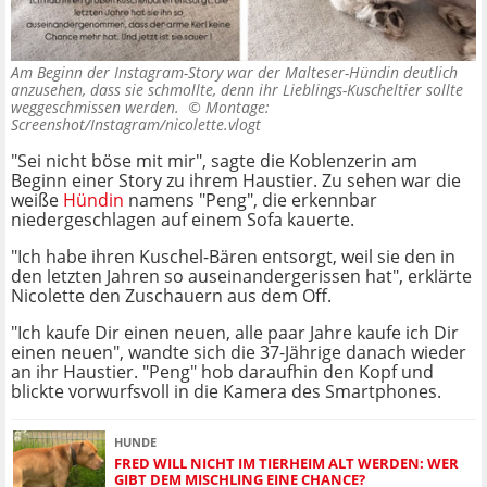
Am Beginn der Instagram-Story war der Malteser-Hündin deutlich
anzusehen, dass sie schmollte, denn ihr Lieblings-Kuscheltier sollte
weggeschmissen werden. ©
Montage:
Screenshot/Instagram/nicolette.vlogt
"Sei nicht böse mit mir", sagte die Koblenzerin am
Beginn einer Story zu ihrem Haustier. Zu sehen war die
weiße
Hündin
namens "Peng", die erkennbar
niedergeschlagen auf einem Sofa kauerte.
"Ich habe ihren Kuschel-Bären entsorgt, weil sie den in
den letzten Jahren so auseinandergerissen hat", erklärte
Nicolette den Zuschauern aus dem Off.
"Ich kaufe Dir einen neuen, alle paar Jahre kaufe ich Dir
einen neuen", wandte sich die 37-Jährige danach wieder
an ihr Haustier. "Peng" hob daraufhin den Kopf und
blickte vorwurfsvoll in die Kamera des Smartphones.
HUNDE
FRED WILL NICHT IM TIERHEIM ALT WERDEN: WER
GIBT DEM MISCHLING EINE CHANCE?