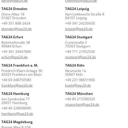
berlin@tag24.de
chemnitz@tag24.de
TAG24 Dresden
TAG24 Leipzig
Ostra-Allee 18
Karl-Liebknecht-Straße 8
01067 Dresden
04107 Leipzig
+49 351 888-2424
+49 341 24250430
dresden@tag24.de
leipzig@tag24.de
TAG24 Erfurt
TAG24 Stuttgart
Bahnhofstraße 38
Curiestraße 2
99084 Erfurt
70563 Stuttgart
+49 361 34947880
+49 711 21952530
erfurt@tag24.de
stuttgart@tag24.de
TAG24 Frankfurt a. M.
TAG24 Köln
Friedrich-Ebert-Anlage 36
Neumarkt 1a
60325 Frankfurt am Main
50667 Köln
+49 69 348750580
+49 221 98651990
frankfurt@tag24.de
koeln@tag24.de
TAG24 Hamburg
TAG24 München
Am Sandtorkai 77
+49 89 215390320
20457 Hamburg
muenchen@tag24.de
+49 40 228608090
hamburg@tag24.de
TAG24 Magdeburg
Breiter Weg 8-10A