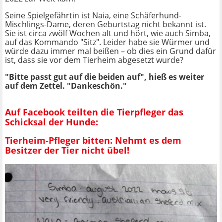
Seine Spielgefährtin ist Naia, eine Schäferhund-
Mischlings-Dame, deren Geburtstag nicht bekannt ist.
Sie ist circa zwölf Wochen alt und hört, wie auch Simba,
auf das Kommando "Sitz". Leider habe sie Würmer und
würde dazu immer mal beißen – ob dies ein Grund dafür
ist, dass sie vor dem Tierheim abgesetzt wurde?
"Bitte passt gut auf die beiden auf", hieß es weiter
auf dem Zettel. "Dankeschön."
Auf Facebook teilten die Tierpfleger das
Schicksal der Hunde:
Tierheim-Pfleger bitten: Nehmt es dem
Besitzer der Tier nicht übel!