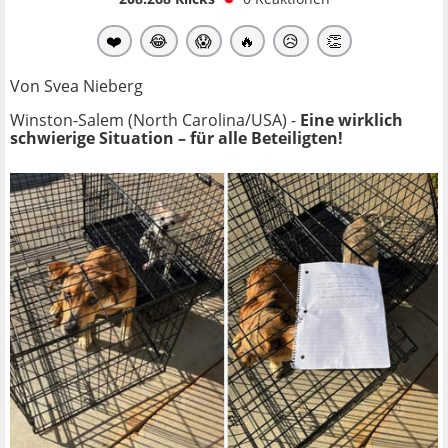
❤️
😂
😱
🔥
😥
👏
Von Svea Nieberg
Winston-Salem (North Carolina/USA) -
Eine wirklich
schwierige Situation – für alle Beteiligten!