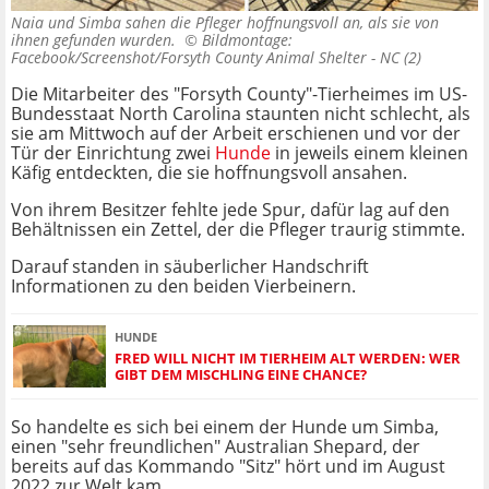
Naia und Simba sahen die Pfleger hoffnungsvoll an, als sie von
ihnen gefunden wurden. ©
Bildmontage:
Facebook/Screenshot/Forsyth County Animal Shelter - NC (2)
Die Mitarbeiter des "Forsyth County"-Tierheimes im US-
Bundesstaat North Carolina staunten nicht schlecht, als
sie am Mittwoch auf der Arbeit erschienen und vor der
Tür der Einrichtung zwei
Hunde
in jeweils einem kleinen
Käfig entdeckten, die sie hoffnungsvoll ansahen.
Von ihrem Besitzer fehlte jede Spur, dafür lag auf den
Behältnissen ein Zettel, der die Pfleger traurig stimmte.
Darauf standen in säuberlicher Handschrift
Informationen zu den beiden Vierbeinern.
HUNDE
FRED WILL NICHT IM TIERHEIM ALT WERDEN: WER
GIBT DEM MISCHLING EINE CHANCE?
So handelte es sich bei einem der Hunde um Simba,
einen "sehr freundlichen" Australian Shepard, der
bereits auf das Kommando "Sitz" hört und im August
2022 zur Welt kam.