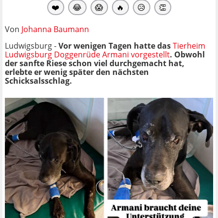
❤️
😂
😱
🔥
😥
👏
Von
Johanna Baumann
Ludwigsburg -
Vor wenigen Tagen hatte das
Tierheim
Ludwigsburg Doggenrüde Armani vorgestellt
. Obwohl
der sanfte Riese schon viel durchgemacht hat,
erlebte er wenig später den nächsten
Schicksalsschlag.