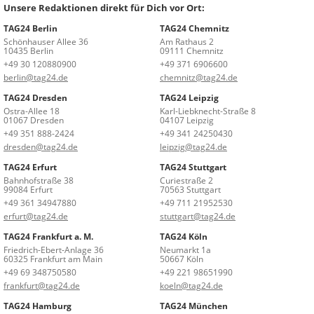
Unsere Redaktionen direkt für Dich vor Ort:
TAG24 Berlin
TAG24 Chemnitz
Schönhauser Allee 36
Am Rathaus 2
10435 Berlin
09111 Chemnitz
+49 30 120880900
+49 371 6906600
berlin@tag24.de
chemnitz@tag24.de
TAG24 Dresden
TAG24 Leipzig
Ostra-Allee 18
Karl-Liebknecht-Straße 8
01067 Dresden
04107 Leipzig
+49 351 888-2424
+49 341 24250430
dresden@tag24.de
leipzig@tag24.de
TAG24 Erfurt
TAG24 Stuttgart
Bahnhofstraße 38
Curiestraße 2
99084 Erfurt
70563 Stuttgart
+49 361 34947880
+49 711 21952530
erfurt@tag24.de
stuttgart@tag24.de
TAG24 Frankfurt a. M.
TAG24 Köln
Friedrich-Ebert-Anlage 36
Neumarkt 1a
60325 Frankfurt am Main
50667 Köln
+49 69 348750580
+49 221 98651990
frankfurt@tag24.de
koeln@tag24.de
TAG24 Hamburg
TAG24 München