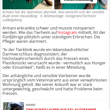
Armani hat die Operation überlebt. Nun wünscht sich der sensible
Rüde einen Neuanfang. ©
Bildmontage: Instagram/Tierheim
Ludwigsburg
Armani erkrankte schwer und musste notoperiert
werden. Wie das Tierheim auf
Instagram
mitteilt, litt der
Fünfjährige plötzlich unter ständigem Erbrechen. Die
Pfleger waren alarmiert.
"In der Tierklinik wurde ein lebensbedrohlicher
Darmverschluss diagnostiziert, der
höchstwahrscheinlich durch das Fressen eines
Plastikstücks verursacht wurde - vermutlich aus Hunger
oder Einsamkeit", heißt es in einer Mitteilung.
Der anhängliche und sensible Vierbeiner wurde
ursprünglich vom Veterinäramt aus einer verwahrlosten
Wohnung geholt. Bei seiner Ankunft war er stark
untergewichtig, geschwächt und hatte Probleme beim
Fressen.
HUNDE
ZWEI HUNDE LAUFEN AUF A71: AUTOFAHRER