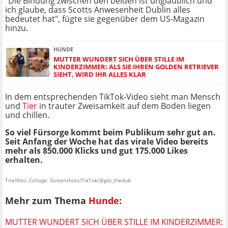
"Die Bindung zwischen den beiden ist unglaublich und
ich glaube, dass Scotts Anwesenheit Dublin alles
bedeutet hat", fügte sie gegenüber dem US-Magazin
hinzu.
HUNDE
MUTTER WUNDERT SICH ÜBER STILLE IM
KINDERZIMMER: ALS SIE IHREN GOLDEN RETRIEVER
SIEHT, WIRD IHR ALLES KLAR
In dem entsprechenden TikTok-Video sieht man Mensch
und
Tier
in trauter Zweisamkeit auf dem Boden liegen
und chillen.
So viel Fürsorge kommt beim Publikum sehr gut an.
Seit Anfang der Woche hat das virale Video bereits
mehr als 850.000 Klicks und gut 175.000 Likes
erhalten.
Titelfoto: Collage: Screenshots/TikTok/@got_thedub
Mehr zum Thema
Hunde
:
MUTTER WUNDERT SICH ÜBER STILLE IM KINDERZIMMER: