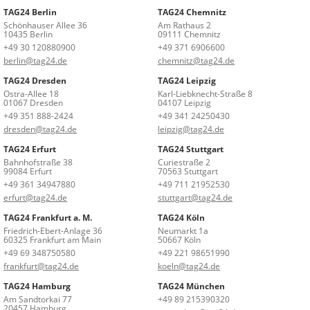
TAG24 Berlin
TAG24 Chemnitz
Schönhauser Allee 36
Am Rathaus 2
10435 Berlin
09111 Chemnitz
+49 30 120880900
+49 371 6906600
berlin@tag24.de
chemnitz@tag24.de
TAG24 Dresden
TAG24 Leipzig
Ostra-Allee 18
Karl-Liebknecht-Straße 8
01067 Dresden
04107 Leipzig
+49 351 888-2424
+49 341 24250430
dresden@tag24.de
leipzig@tag24.de
TAG24 Erfurt
TAG24 Stuttgart
Bahnhofstraße 38
Curiestraße 2
99084 Erfurt
70563 Stuttgart
+49 361 34947880
+49 711 21952530
erfurt@tag24.de
stuttgart@tag24.de
TAG24 Frankfurt a. M.
TAG24 Köln
Friedrich-Ebert-Anlage 36
Neumarkt 1a
60325 Frankfurt am Main
50667 Köln
+49 69 348750580
+49 221 98651990
frankfurt@tag24.de
koeln@tag24.de
TAG24 Hamburg
TAG24 München
Am Sandtorkai 77
+49 89 215390320
20457 Hamburg