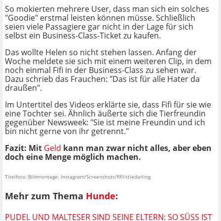
So mokierten mehrere User, dass man sich ein solches
"Goodie" erstmal leisten können müsse. Schließlich
seien viele Passagiere gar nicht in der Lage für sich
selbst ein Business-Class-Ticket zu kaufen.
Das wollte Helen so nicht stehen lassen. Anfang der
Woche meldete sie sich mit einem weiteren Clip, in dem
noch einmal Fifi in der Business-Class zu sehen war.
Dazu schrieb das Frauchen: "Das ist für alle Hater da
draußen".
Im Untertitel des Videos erklärte sie, dass Fifi für sie wie
eine Tochter sei. Ähnlich äußerte sich die Tierfreundin
gegenüber Newsweek: "Sie ist meine Freundin und ich
bin nicht gerne von ihr getrennt."
Fazit: Mit
Geld
kann man zwar nicht alles, aber eben
doch eine Menge möglich machen.
Titelfoto: Bildmontage: Instagram/Screenshots/fifilittledarling
Mehr zum Thema
Hunde
:
PUDEL UND MALTESER SIND SEINE ELTERN: SO SÜSS IST D