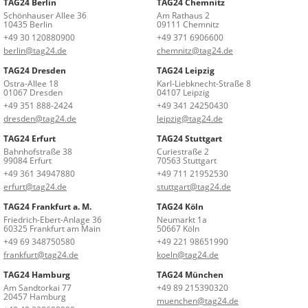
TAG24 Berlin
TAG24 Chemnitz
Schönhauser Allee 36
Am Rathaus 2
10435 Berlin
09111 Chemnitz
+49 30 120880900
+49 371 6906600
berlin@tag24.de
chemnitz@tag24.de
TAG24 Dresden
TAG24 Leipzig
Ostra-Allee 18
Karl-Liebknecht-Straße 8
01067 Dresden
04107 Leipzig
+49 351 888-2424
+49 341 24250430
dresden@tag24.de
leipzig@tag24.de
TAG24 Erfurt
TAG24 Stuttgart
Bahnhofstraße 38
Curiestraße 2
99084 Erfurt
70563 Stuttgart
+49 361 34947880
+49 711 21952530
erfurt@tag24.de
stuttgart@tag24.de
TAG24 Frankfurt a. M.
TAG24 Köln
Friedrich-Ebert-Anlage 36
Neumarkt 1a
60325 Frankfurt am Main
50667 Köln
+49 69 348750580
+49 221 98651990
frankfurt@tag24.de
koeln@tag24.de
TAG24 Hamburg
TAG24 München
Am Sandtorkai 77
+49 89 215390320
20457 Hamburg
muenchen@tag24.de