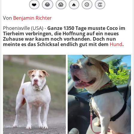
❤️
😂
😱
🔥
😥
👏
Von
Benjamin Richter
Phoenixville (USA) -
Ganze 1350 Tage musste Coco im
Tierheim verbringen, die Hoffnung auf ein neues
Zuhause war kaum noch vorhanden. Doch nun
meinte es das Schicksal endlich gut mit dem
Hund
.