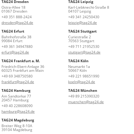
TAG24 Dresden
TAG24 Leipzig
Ostra-Allee 18
Karl-Liebknecht-Straße 8
01067 Dresden
04107 Leipzig
+49 351 888-2424
+49 341 24250430
dresden@tag24.de
leipzig@tag24.de
TAG24 Erfurt
TAG24 Stuttgart
Bahnhofstraße 38
Curiestraße 2
99084 Erfurt
70563 Stuttgart
+49 361 34947880
+49 711 21952530
erfurt@tag24.de
stuttgart@tag24.de
TAG24 Frankfurt a. M.
TAG24 Köln
Friedrich-Ebert-Anlage 36
Neumarkt 1a
60325 Frankfurt am Main
50667 Köln
+49 69 348750580
+49 221 98651990
frankfurt@tag24.de
koeln@tag24.de
TAG24 Hamburg
TAG24 München
Am Sandtorkai 77
+49 89 215390320
20457 Hamburg
muenchen@tag24.de
+49 40 228608090
hamburg@tag24.de
TAG24 Magdeburg
Breiter Weg 8-10A
39104 Magdeburg