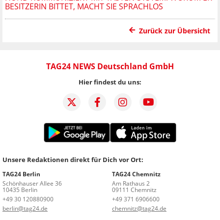
BESITZERIN BITTET, MACHT SIE SPRACHLOS
Zurück zur Übersicht
TAG24 NEWS Deutschland GmbH
Hier findest du uns:
Unsere Redaktionen direkt für Dich vor Ort:
TAG24 Berlin
TAG24 Chemnitz
Schönhauser Allee 36
Am Rathaus 2
10435 Berlin
09111 Chemnitz
+49 30 120880900
+49 371 6906600
berlin@tag24.de
chemnitz@tag24.de