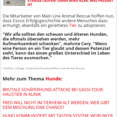
STRASSE LAUFEN: DANN WIRD KLAR, WAS PASSIERT I
ST
Die Mitarbeiter von Main Line Animal Rescue hoffen nun,
dass Cocos Erfolgsgeschichte andere Menschen dazu
ermutigt, ebenfalls ein gerettetes
Tier
zu adoptieren.
"Wir alle sollten den scheuen und älteren Hunden,
die oftmals übersehen werden, mehr
Aufmerksamkeit schenken", mahnte Cary. "Wenn
eine Person an ein Tier glaubt und dessen Potenzial
sieht, kann das einen großen Unterschied im Leben
des Tieres ausmachen."
Titelfoto: Collage: Screenshot/Facebook/Main Line Animal Rescue
Mehr zum Thema
Hunde
:
BRUTALE SCHÄFERHUND-ATTACKE BEI GASSI-TOUR:
HAUSTIER IN KLINIK
FRED WILL NICHT IM TIERHEIM ALT WERDEN: WER GIBT
DEM MISCHLING EINE CHANCE?
HUND KOMMUNIZIERT MIT TASTEN-SYSTEM: WORUM ER