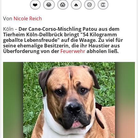
❤️
😂
😱
🔥
😥
👏
Von
Nicole Reich
Köln –
Der Cane-Corso-Mischling Patou aus dem
Tierheim Köln-Dellbrück bringt "54 Kilogramm
geballte Lebensfreude" auf die Waage. Zu viel für
seine ehemalige Besitzerin, die ihr Haustier aus
Überforderung von der
Feuerwehr
abholen ließ.