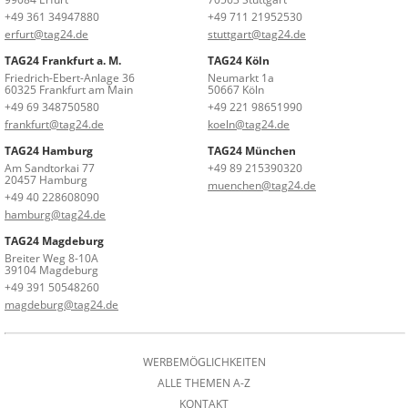
+49 361 34947880
+49 711 21952530
erfurt@tag24.de
stuttgart@tag24.de
TAG24 Frankfurt a. M.
TAG24 Köln
Friedrich-Ebert-Anlage 36
Neumarkt 1a
60325 Frankfurt am Main
50667 Köln
+49 69 348750580
+49 221 98651990
frankfurt@tag24.de
koeln@tag24.de
TAG24 Hamburg
TAG24 München
Am Sandtorkai 77
+49 89 215390320
20457 Hamburg
muenchen@tag24.de
+49 40 228608090
hamburg@tag24.de
TAG24 Magdeburg
Breiter Weg 8-10A
39104 Magdeburg
+49 391 50548260
magdeburg@tag24.de
WERBEMÖGLICHKEITEN
ALLE THEMEN A-Z
KONTAKT