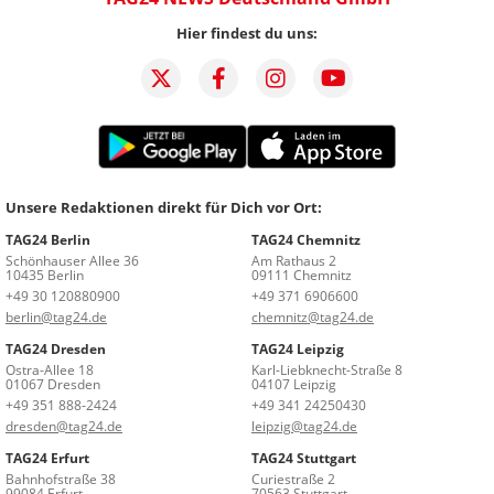
Hier findest du uns:
Unsere Redaktionen direkt für Dich vor Ort:
TAG24 Berlin
TAG24 Chemnitz
Schönhauser Allee 36
Am Rathaus 2
10435 Berlin
09111 Chemnitz
+49 30 120880900
+49 371 6906600
berlin@tag24.de
chemnitz@tag24.de
TAG24 Dresden
TAG24 Leipzig
Ostra-Allee 18
Karl-Liebknecht-Straße 8
01067 Dresden
04107 Leipzig
+49 351 888-2424
+49 341 24250430
dresden@tag24.de
leipzig@tag24.de
TAG24 Erfurt
TAG24 Stuttgart
Bahnhofstraße 38
Curiestraße 2
99084 Erfurt
70563 Stuttgart