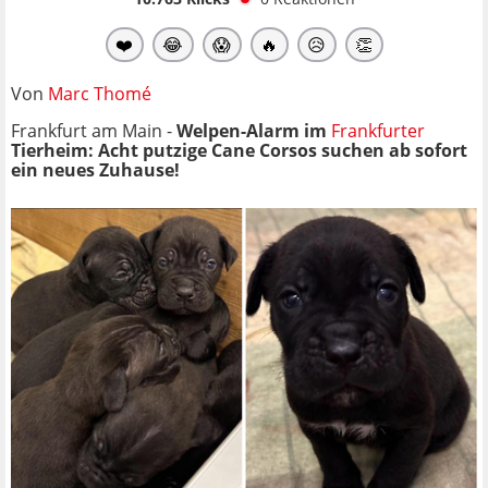
❤️
😂
😱
🔥
😥
👏
Von
Marc Thomé
Frankfurt am Main -
Welpen-Alarm im
Frankfurter
Tierheim: Acht putzige Cane Corsos suchen ab sofort
ein neues Zuhause!