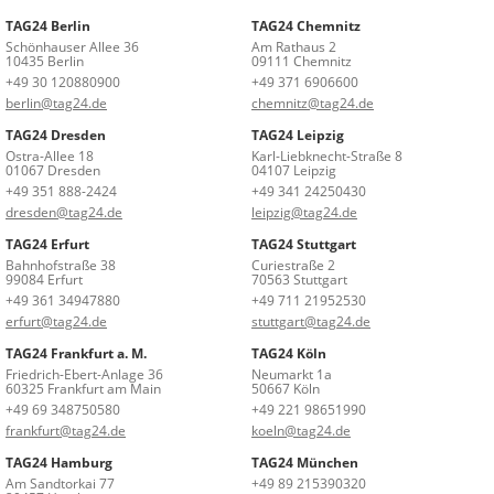
TAG24 Berlin
TAG24 Chemnitz
Schönhauser Allee 36
Am Rathaus 2
10435 Berlin
09111 Chemnitz
+49 30 120880900
+49 371 6906600
berlin@tag24.de
chemnitz@tag24.de
TAG24 Dresden
TAG24 Leipzig
Ostra-Allee 18
Karl-Liebknecht-Straße 8
01067 Dresden
04107 Leipzig
+49 351 888-2424
+49 341 24250430
dresden@tag24.de
leipzig@tag24.de
TAG24 Erfurt
TAG24 Stuttgart
Bahnhofstraße 38
Curiestraße 2
99084 Erfurt
70563 Stuttgart
+49 361 34947880
+49 711 21952530
erfurt@tag24.de
stuttgart@tag24.de
TAG24 Frankfurt a. M.
TAG24 Köln
Friedrich-Ebert-Anlage 36
Neumarkt 1a
60325 Frankfurt am Main
50667 Köln
+49 69 348750580
+49 221 98651990
frankfurt@tag24.de
koeln@tag24.de
TAG24 Hamburg
TAG24 München
Am Sandtorkai 77
+49 89 215390320