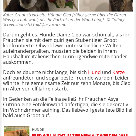
Kater Groot streichelte Hündin Cleo früher gerne über die Ohren.
Was geschah wohl, als ihr Porträt an der Wand hing? ©
Collage:
Screenshots/TikTok/@asyacutrino
Darum geht es: Hunde-Dame Cleo war schon alt, als ihr
Frauchen sie mit dem quirligen Stubentiger Groot
konfrontierte. Obwohl zwei unterschiedliche Welten
aufeinanderprallten, mussten die beiden in ihrem
Haushalt im italienischen Turin irgendwie miteinander
auskommen.
Doch es dauerte nicht lange, bis sich
Hund
und
Katze
anfreundeten und sogar beste Freunde wurden. Leider
währte ihre gemeinsame Zeit nur zehn Monate, bis Cleo
im Alter von elf Jahren starb.
In Gedenken an die Fellnase ließ ihr Frauchen Asya
Cutrino eine Fotoleinwand anfertigen, die sie dekorativ
im Wohnzimmer aufhing. Das liebevoll gestaltete Bild fiel
bald auch Groot auf.
HUNDE
FRED WILL NICHT IM TIERHEIM ALT WERDEN: WER