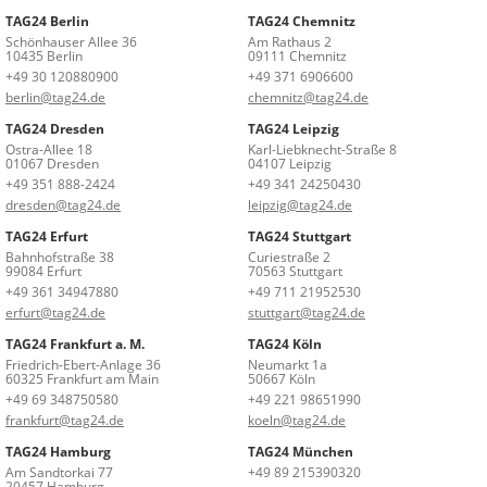
TAG24 Berlin
TAG24 Chemnitz
Schönhauser Allee 36
Am Rathaus 2
10435 Berlin
09111 Chemnitz
+49 30 120880900
+49 371 6906600
berlin@tag24.de
chemnitz@tag24.de
TAG24 Dresden
TAG24 Leipzig
Ostra-Allee 18
Karl-Liebknecht-Straße 8
01067 Dresden
04107 Leipzig
+49 351 888-2424
+49 341 24250430
dresden@tag24.de
leipzig@tag24.de
TAG24 Erfurt
TAG24 Stuttgart
Bahnhofstraße 38
Curiestraße 2
99084 Erfurt
70563 Stuttgart
+49 361 34947880
+49 711 21952530
erfurt@tag24.de
stuttgart@tag24.de
TAG24 Frankfurt a. M.
TAG24 Köln
Friedrich-Ebert-Anlage 36
Neumarkt 1a
60325 Frankfurt am Main
50667 Köln
+49 69 348750580
+49 221 98651990
frankfurt@tag24.de
koeln@tag24.de
TAG24 Hamburg
TAG24 München
Am Sandtorkai 77
+49 89 215390320
20457 Hamburg