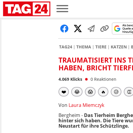
TAG24
THEMA
TIERE
KATZEN
TRAUMATISIERT INS 
HABEN, BRICHT TIER
4.069
Klicks
0
Reaktionen
❤️
😂
😱
🔥
😥
👏
Von
Laura Miemczyk
Bergheim -
Das Tierheim Berghe
hinter sich haben. Die Tiere wu
Neustart für ihre Schützlinge.