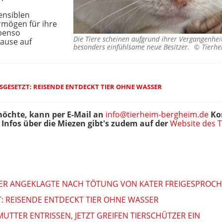
ensiblen
rmögen für ihre
ebenso
Die Tiere scheinen aufgrund ihrer Vergangenhei
hause auf
besonders einfühlsame neue Besitzer. ©
Tierh
GESETZT: REISENDE ENTDECKT TIER OHNE WASSER
öchte, kann per E-Mail an
info@tierheim-bergheim.de
Kon
Infos über die Miezen gibt's zudem auf der
Website des 
IER ANGEKLAGTE NACH TÖTUNG VON KATER FREIGESPROC
: REISENDE ENTDECKT TIER OHNE WASSER
TTER ENTRISSEN, JETZT GREIFEN TIERSCHÜTZER EIN