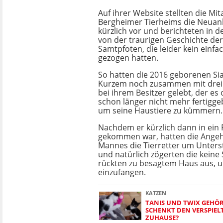
Auf ihrer Website stellten die Mit
Bergheimer Tierheims die Neua
kürzlich vor und berichteten in 
von der traurigen Geschichte de
Samtpfoten, die leider kein einf
gezogen hatten.
So hatten die 2016 geborenen Si
Kurzem noch zusammen mit drei
bei ihrem Besitzer gelebt, der es 
schon länger nicht mehr fertiggeb
um seine Haustiere zu kümmern.
Nachdem er kürzlich dann in ein
gekommen war, hatten die Angeh
Mannes die Tierretter um Unters
und natürlich zögerten die kein
rückten zu besagtem Haus aus, u
einzufangen.
KATZEN
TANIS UND TWIX GEHÖ
SCHENKT DEN VERSPIEL
ZUHAUSE?