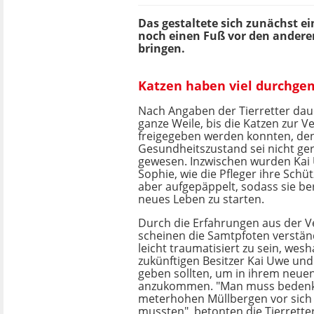
Das gestaltete sich zunächst e
noch einen Fuß vor den anderen 
bringen.
Katzen haben viel durchgem
Nach Angaben der Tierretter dau
ganze Weile, bis die Katzen zur V
freigegeben werden konnten, den
Gesundheitszustand sei nicht ge
gewesen. Inzwischen wurden Kai
Sophie, wie die Pfleger ihre Schüt
aber aufgepäppelt, sodass sie bere
neues Leben zu starten.
Durch die Erfahrungen aus der 
scheinen die Samtpfoten verstän
leicht traumatisiert zu sein, wesh
zukünftigen Besitzer Kai Uwe und
geben sollten, um in ihrem neue
anzukommen. "Man muss bedenke
meterhohen Müllbergen vor sich 
mussten", betonten die Tierretter