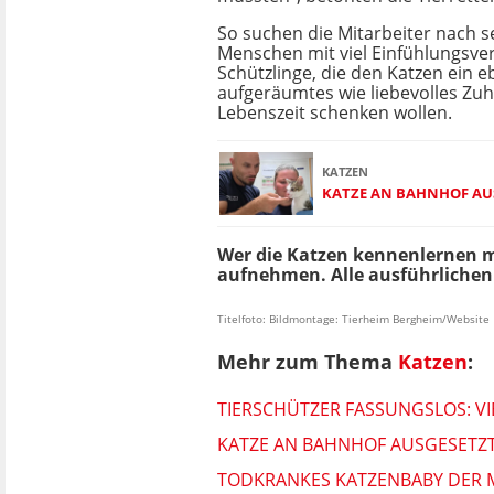
So suchen die Mitarbeiter nach s
Menschen mit viel Einfühlungsve
Schützlinge, die den Katzen ein 
aufgeräumtes wie liebevolles Zu
Lebenszeit schenken wollen.
KATZEN
KATZE AN BAHNHOF AUS
Wer die Katzen kennenlernen m
aufnehmen. Alle ausführlichen 
Titelfoto: Bildmontage: Tierheim Bergheim/Website
Mehr zum Thema
Katzen
:
TIERSCHÜTZER FASSUNGSLOS: V
KATZE AN BAHNHOF AUSGESETZT
TODKRANKES KATZENBABY DER MU