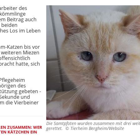
arbeiter des
nkömmlinge
dem Beitrag auch
r beiden
aches Los im Leben
am-Katzen bis vor
 weiteren Miezen
offensichtlich
racht hatte, sich
 Pflegeheim
örigen des
tützung gebeten -
e Sekunde und
m die Vierbeiner
Die Samtpfoten wurden zusammen mit drei weit
REN ZUSAMMEN: WER
gerettet. ©
Tierheim Bergheim/Website
TEN KÄTZCHEN EIN