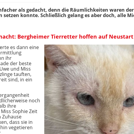
infacher als gedacht, denn die Räumlichkeiten waren de
setzen konnte. Schließlich gelang es aber doch, alle Mi
acht: Bergheimer Tierretter hoffen auf Neustart
erte es dann eine
ermittlung
n ihr
rade der beste
 Uwe und Miss
zlinge tauften,
it sind, in ein
Vergangenheit
dlicherweise noch
alb ihre
 Miss Sophie Zeit
n Zuhause
n, dass sie in
hin vegetieren
.