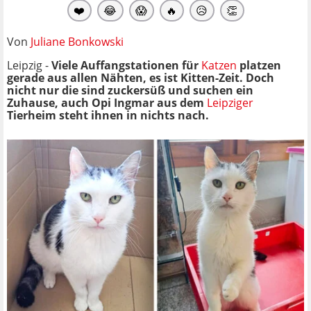
❤️
😂
😱
🔥
😥
👏
Von
Juliane Bonkowski
Leipzig -
Viele Auffangstationen für
Katzen
platzen
gerade aus allen Nähten, es ist Kitten-Zeit. Doch
nicht nur die sind zuckersüß und suchen ein
Zuhause, auch Opi Ingmar aus dem
Leipziger
Tierheim steht ihnen in nichts nach.