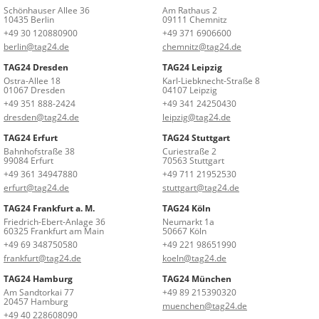
Schönhauser Allee 36
Am Rathaus 2
10435 Berlin
09111 Chemnitz
+49 30 120880900
+49 371 6906600
berlin@tag24.de
chemnitz@tag24.de
TAG24 Dresden
TAG24 Leipzig
Ostra-Allee 18
Karl-Liebknecht-Straße 8
01067 Dresden
04107 Leipzig
+49 351 888-2424
+49 341 24250430
dresden@tag24.de
leipzig@tag24.de
TAG24 Erfurt
TAG24 Stuttgart
Bahnhofstraße 38
Curiestraße 2
99084 Erfurt
70563 Stuttgart
+49 361 34947880
+49 711 21952530
erfurt@tag24.de
stuttgart@tag24.de
TAG24 Frankfurt a. M.
TAG24 Köln
Friedrich-Ebert-Anlage 36
Neumarkt 1a
60325 Frankfurt am Main
50667 Köln
+49 69 348750580
+49 221 98651990
frankfurt@tag24.de
koeln@tag24.de
TAG24 Hamburg
TAG24 München
Am Sandtorkai 77
+49 89 215390320
20457 Hamburg
muenchen@tag24.de
+49 40 228608090