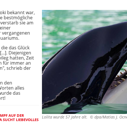
Toki bekannt war,
die bestmögliche
 verstarb sie am
einer
er vergangenen
quariums.
, die das Glück
...]. Diejenigen
ileg hatten, Zeit
ch für immer an
", schrieb der
on den
orten alles
 wurde das
rt!
MPF AUF DER
Lolita wurde 57 Jahre alt. ©
dpa/Matias J. Oc
 SUCHT LIEBEVOLLES Z