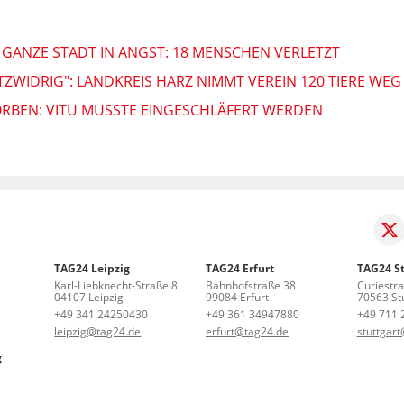
GANZE STADT IN ANGST: 18 MENSCHEN VERLETZT
ZWIDRIG": LANDKREIS HARZ NIMMT VEREIN 120 TIERE WEG
ORBEN: VITU MUSSTE EINGESCHLÄFERT WERDEN
TAG24 Leipzig
TAG24 Erfurt
TAG24 St
Karl-Liebknecht-Straße 8
Bahnhofstraße 38
Curiestr
04107 Leipzig
99084 Erfurt
70563 Stu
+49 341 24250430
+49 361 34947880
+49 711 
leipzig@tag24.de
erfurt@tag24.de
stuttgar
g