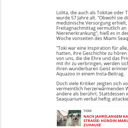
Lolita, die auch als Tokitae oder 
wurde 57 Jahre alt. "Obwohl sie 
medizinische Versorgung erhielt,
Freitagnachmittag vermutlich an 
Nierenerkrankung", hieß es in d
Woche vonseiten des Miami Sea
"Toki war eine Inspiration für alle
hatten, ihre Geschichte zu hören [
von uns, die die Ehre und das Priv
mit ihr zu verbringen, werden si
ihren wunderbaren Geist erinnern
Aquazoo in einem Insta-Beitrag.
Doch viele Kritiker zeigten sich v
vermeintlich herzerwärmenden W
andere als berührt. Stattdessen
Seaquarium verbal heftig attackie
TIERE
NACH JAHRELANGEM KA
STRASSE: HÜNDIN MARIA
UHAUSE