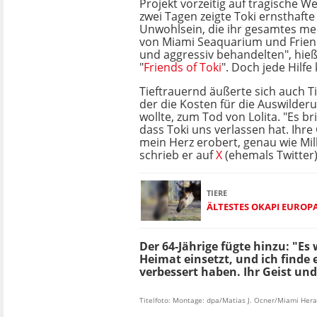
Projekt vorzeitig auf tragische We
zwei Tagen zeigte Toki ernsthaft
Unwohlsein, die ihr gesamtes me
von Miami Seaquarium und Friend
und aggressiv behandelten", hie
"
Friends of Toki
". Doch jede Hilfe
Tieftrauernd äußerte sich auch Ti
der die Kosten für die Auswild
wollte, zum Tod von Lolita. "Es br
dass Toki uns verlassen hat. Ihre
mein Herz erobert, genau wie Mil
schrieb er auf
X
(ehemals Twitter)
TIERE
ÄLTESTES OKAPI EUROP
Der 64-Jährige fügte hinzu: "Es 
Heimat einsetzt, und ich finde
verbessert haben. Ihr Geist und
Titelfoto: Montage: dpa/Matias J. Ocner/Miami Her