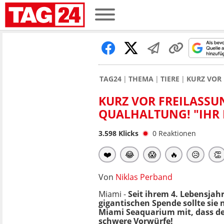
TAG24
THEMA
TIERE
KURZ VOR 
KURZ VOR FREILASSUN
QUALHALTUNG! "IHR
3.598
Klicks
0
Reaktionen
❤️
😂
😱
🔥
😥
👏
Von
Niklas Perband
Miami -
Seit ihrem 4. Lebensjah
gigantischen Spende sollte sie
Miami Seaquarium mit, dass d
schwere Vorwürfe!