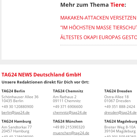
Mehr zum Thema
Tiere
:
MAKAKEN-ATTACKEN VERSETZEN 
"IM HÖCHSTEN MASSE TIERSCHUT
ÄLTESTES OKAPI EUROPAS GEST
TAG24 NEWS Deutschland GmbH
Unsere Redaktionen direkt für Dich vor Ort:
TAG24 Berlin
TAG24 Chemnitz
TAG24 Dresden
Schönhauser Allee 36
Am Rathaus 2
Ostra-Allee 18
10435 Berlin
09111 Chemnitz
01067 Dresden
+49 30 120880900
+49 371 6906600
+49 351 888-2424
berlin@tag24.de
chemnitz@tag24.de
dresden@tag24.de
TAG24 Hamburg
TAG24 München
TAG24 Magdebur
Am Sandtorkai 77
+49 89 215390320
Breiter Weg 8-10A
20457 Hamburg
39104 Magdeburg
muenchen@tag24.de
+49 40 228608090
+49 391 50548260