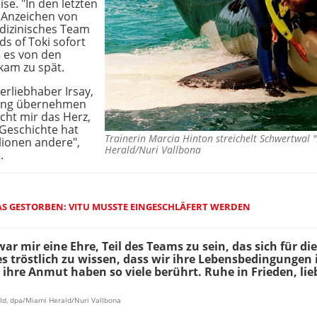
ise. "In den letzten
e Anzeichen von
dizinisches Team
s of Toki sofort
ß es von den
 kam zu spät.
erliebhaber Irsay,
erung übernehmen
icht mir das Herz,
 Geschichte hat
Trainerin Marcia Hinton streichelt Schwertwal 
lionen andere",
Herald/Nuri Vallbona
.
AS GESTORBEN: VITU MUSSTE EINGESCHLÄFERT WERDEN
war mir eine Ehre, Teil des Teams zu sein, das sich für d
 es tröstlich zu wissen, dass wir ihre Lebensbedingungen
 ihre Anmut haben so viele berührt. Ruhe in Frieden, lie
ald, dpa/Miami Herald/Nuri Vallbona