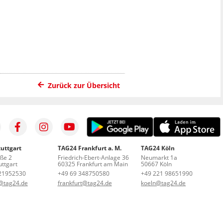
Zurück zur Übersicht
uttgart
TAG24 Frankfurt a. M.
TAG24 Köln
aße 2
Friedrich-Ebert-Anlage 36
Neumarkt 1a
ttgart
60325 Frankfurt am Main
50667 Köln
21952530
+49 69 348750580
+49 221 98651990
t@tag24.de
frankfurt@tag24.de
koeln@tag24.de