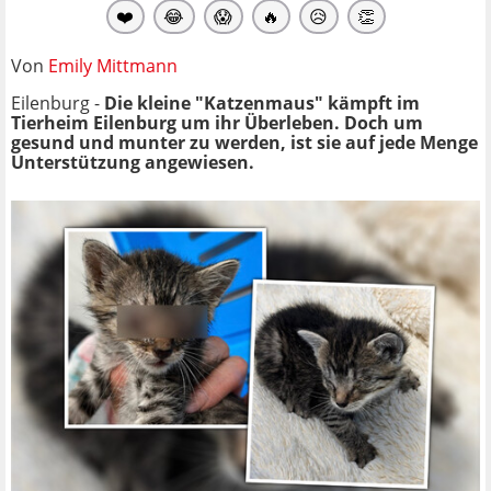
❤️
😂
😱
🔥
😥
👏
Von
Emily Mittmann
Eilenburg -
Die kleine "Katzenmaus" kämpft im
Tierheim Eilenburg um ihr Überleben. Doch um
gesund und munter zu werden, ist sie auf jede Menge
Unterstützung angewiesen.