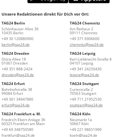
Unsere Redaktionen direkt für Dich vor Ort:
TAG24 Berlin
TAG24 Chemnitz
Schönhauser Allee 36
Am Rathaus 2
10435 Berlin
09111 Chemnitz
+49 30 120880900
+49 371 6906600
berlin@tag24.de
chemnitz@tag24.de
TAG24 Dresden
TAG24 Leipzig
Ostra-Allee 18
Karl-Liebknecht-Straße 8
01067 Dresden
04107 Leipzig
+49 351 888-2424
+49 341 24250430
dresden@tag24.de
leipzig@tag24.de
TAG24 Erfurt
TAG24 Stuttgart
Bahnhofstraße 38
Curiestraße 2
99084 Erfurt
70563 Stuttgart
+49 361 34947880
+49 711 21952530
erfurt@tag24.de
stuttgart@tag24.de
TAG24 Frankfurt a. M.
TAG24 Köln
Friedrich-Ebert-Anlage 36
Neumarkt 1a
60325 Frankfurt am Main
50667 Köln
+49 69 348750580
+49 221 98651990
frankfurt@tag24.de
koeln@tag24.de