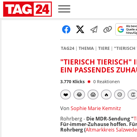
TAG24
THEMA
TIERE
"TIERISCH
"TIERISCH TIERISCH"
EIN PASSENDES ZUHA
3.770
Klicks
0
Reaktionen
❤️
😂
😱
🔥
😥
👏
Von
Sophie Marie Kemnitz
Rohrberg -
Die MDR-Sendung "
T
Für-immer-Zuhause hoffen. Für 
Rohrberg (
Altmarkkreis Salzwede