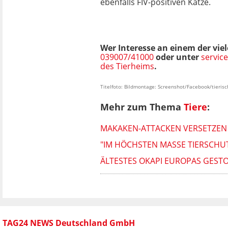
ebenfalls FIV-positiven Katze.
Wer Interesse an einem der vie
039007/41000
oder unter
servic
des Tierheims
.
Titelfoto: Bildmontage: Screenshot/Facebook/tierisch
Mehr zum Thema
Tiere
:
MAKAKEN-ATTACKEN VERSETZEN 
"IM HÖCHSTEN MASSE TIERSCHUT
ÄLTESTES OKAPI EUROPAS GEST
TAG24 NEWS Deutschland GmbH