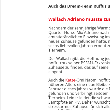
Auch das Dream-Team Ruffus un
Wallach Adriano musste zur
Nachdem der zehnjährige Warmb
Quarter Horse-Mix Adriano nach 
amtstierärztlichen Einweisung im
neues Zuhause gefunden hatte, 
sechs liebevollen Jahren erneut z
Tierheim.
Der Wallach gibt die Hoffnung je
hofft trotz seiner PSSM1-Erkran
Zuhause zu finden, das auf seine
eingeht.
Auch die
Katze
-Omi Naomi hofft t
höheren Alters eine neue Bleibe z
Februar dieses Jahres wurde die E
gefunden und verbringt seitdem i
Tierheim. Leider leidet die schwa
Samtpfote an FIV. Daher wünscht 
stressarmes Zuhause für sich all