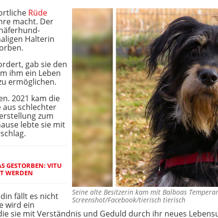
ortliche
Rüde
hre macht. Der
häferhund-
aligen Halterin
worben.
dert, gab sie den
 um ihm ein Leben
u ermöglichen.
hen. 2021 kam die
 aus schlechter
herstellung zum
hause lebte sie mit
schlag.
AS GESTORBEN: VITU
RT WERDEN
Seine alte Besitzerin kam mit Balboas Tempera
in fällt es nicht
Screenshot/Facebook/tierisch tierisch
e wird ein
ie sie mit Verständnis und Geduld durch ihr neues Lebensu