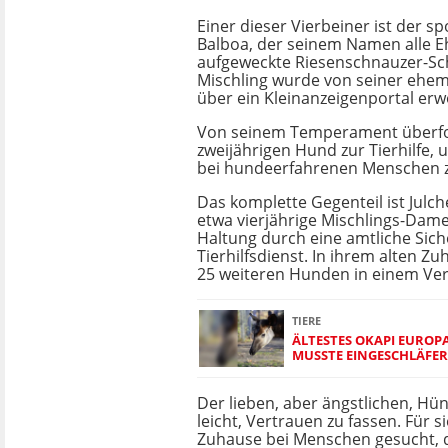
Einer dieser Vierbeiner ist der sp
Balboa, der seinem Namen alle E
aufgeweckte Riesenschnauzer-Sc
Mischling wurde von seiner ehem
über ein Kleinanzeigenportal er
Von seinem Temperament überfor
zweijährigen Hund zur Tierhilfe,
bei hundeerfahrenen Menschen z
Das komplette Gegenteil ist Julc
etwa vierjährige Mischlings-Dame
Haltung durch eine amtliche Sic
Tierhilfsdienst. In ihrem alten Zu
25 weiteren Hunden in einem Ver
TIERE
ÄLTESTES OKAPI EUROP
MUSSTE EINGESCHLÄFE
Der lieben, aber ängstlichen, Hünd
leicht, Vertrauen zu fassen. Für si
Zuhause bei Menschen gesucht, d