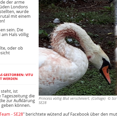
de der arme
Süden Londons
stellten, wurde
rutal mit einem
en!
n sein. Die
am Hals völlig
lte, oder ob
sicht
AS GESTORBEN: VITU
RT WERDEN
teht, ist
ie Tageszeitung die
Princess völlig Blut verschmiert. (Collage) ©
Sc
 die zur Aufklärung
SE28
e geben können.
Team - SE28
" berichtete wütend auf Facebook über den mu