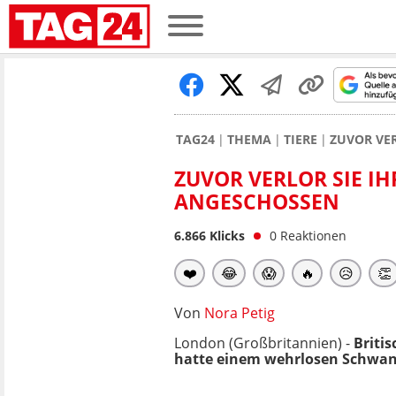
TAG24
THEMA
TIERE
ZUVOR VE
ZUVOR VERLOR SIE I
ANGESCHOSSEN
6.866
Klicks
0
Reaktionen
❤️
😂
😱
🔥
😥
👏
Von
Nora Petig
London (Großbritannien) -
Briti
hatte einem wehrlosen Schwan 