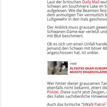
Laut der britischen
Daily Mail
wur
Schwan am Southmere Lake im 
aufgelesen. Wie die Beamten fest
dem anmutigen Tier vermutlich b
Luftgewehr in den Hals geschoss
Der Anblick muss grausam gewese
Schwanen-Dame war verletzt und 
mit Blut beschmiert.
Ob es sich um einen Unfall hande
jemand den Schwan mit böser Ab
angeschossen hat, ist unklar.
TIERE
ÄLTESTES OKAPI EUROP
MUSSTE EINGESCHLÄFE
Wer hinter dieser grausamen Tat s
ebenfalls nicht bekannt, zitiert d
Polizei
. Diese sucht jetzt Zeugen,
des Falles sachdienliche Hinweis
Auch das britische "
SWaN Patrol 