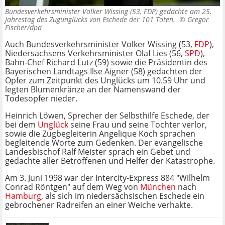
Bundesverkehrsminister Volker Wissing (53, FDP) gedachte am 25.
Jahrestag des Zugunglücks von Eschede der 101 Toten. ©
Gregor
Fischer/dpa
Auch Bundesverkehrsminister Volker Wissing (53,
FDP
),
Niedersachsens Verkehrsminister Olaf Lies (56,
SPD
),
Bahn-Chef Richard Lutz (59) sowie die Präsidentin des
Bayerischen Landtags Ilse Aigner (58) gedachten der
Opfer zum Zeitpunkt des Unglücks um 10.59 Uhr und
legten Blumenkränze an der Namenswand der
Todesopfer nieder.
Heinrich Löwen, Sprecher der Selbsthilfe Eschede, der
bei dem
Unglück
seine Frau und seine Tochter verlor,
sowie die Zugbegleiterin Angelique Koch sprachen
begleitende Worte zum Gedenken. Der evangelische
Landesbischof Ralf Meister sprach ein Gebet und
gedachte aller Betroffenen und Helfer der Katastrophe.
Am 3. Juni 1998 war der Intercity-Express 884 "Wilhelm
Conrad Röntgen" auf dem Weg von
München
nach
Hamburg
, als sich im niedersächsischen Eschede ein
gebrochener Radreifen an einer Weiche verhakte.