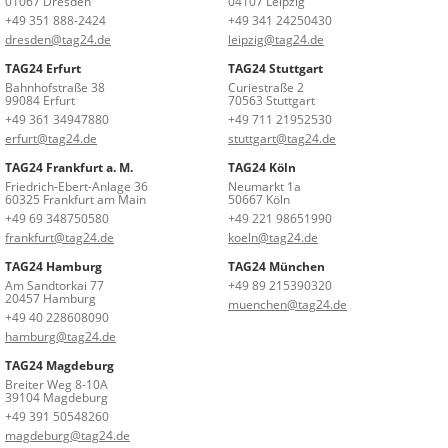
01067 Dresden
04107 Leipzig
+49 351 888-2424
+49 341 24250430
dresden@tag24.de
leipzig@tag24.de
TAG24 Erfurt
TAG24 Stuttgart
Bahnhofstraße 38
Curiestraße 2
99084 Erfurt
70563 Stuttgart
+49 361 34947880
+49 711 21952530
erfurt@tag24.de
stuttgart@tag24.de
TAG24 Frankfurt a. M.
TAG24 Köln
Friedrich-Ebert-Anlage 36
Neumarkt 1a
60325 Frankfurt am Main
50667 Köln
+49 69 348750580
+49 221 98651990
frankfurt@tag24.de
koeln@tag24.de
TAG24 Hamburg
TAG24 München
Am Sandtorkai 77
+49 89 215390320
20457 Hamburg
muenchen@tag24.de
+49 40 228608090
hamburg@tag24.de
TAG24 Magdeburg
Breiter Weg 8-10A
39104 Magdeburg
+49 391 50548260
magdeburg@tag24.de