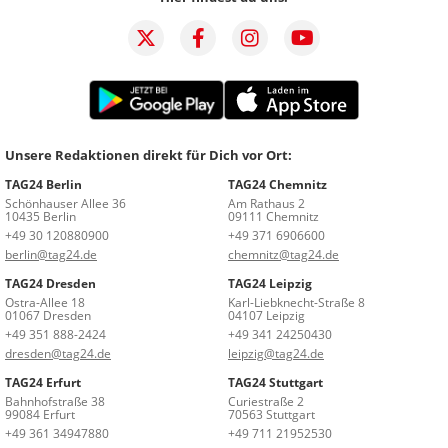
Unsere Redaktionen direkt für Dich vor Ort:
TAG24 Berlin
TAG24 Chemnitz
Schönhauser Allee 36
Am Rathaus 2
10435 Berlin
09111 Chemnitz
+49 30 120880900
+49 371 6906600
berlin@tag24.de
chemnitz@tag24.de
TAG24 Dresden
TAG24 Leipzig
Ostra-Allee 18
Karl-Liebknecht-Straße 8
01067 Dresden
04107 Leipzig
+49 351 888-2424
+49 341 24250430
dresden@tag24.de
leipzig@tag24.de
TAG24 Erfurt
TAG24 Stuttgart
Bahnhofstraße 38
Curiestraße 2
99084 Erfurt
70563 Stuttgart
+49 361 34947880
+49 711 21952530