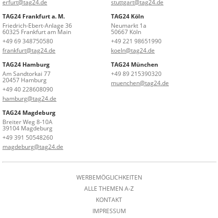
erfurt@tag24.de
stuttgart@tag24.de
TAG24 Frankfurt a. M.
TAG24 Köln
Friedrich-Ebert-Anlage 36
Neumarkt 1a
60325 Frankfurt am Main
50667 Köln
+49 69 348750580
+49 221 98651990
frankfurt@tag24.de
koeln@tag24.de
TAG24 Hamburg
TAG24 München
Am Sandtorkai 77
+49 89 215390320
20457 Hamburg
muenchen@tag24.de
+49 40 228608090
hamburg@tag24.de
TAG24 Magdeburg
Breiter Weg 8-10A
39104 Magdeburg
+49 391 50548260
magdeburg@tag24.de
WERBEMÖGLICHKEITEN
ALLE THEMEN A-Z
KONTAKT
IMPRESSUM