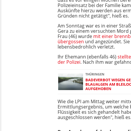
dass es vor einigen Wochen bere
Polizeieinsatz bei der Familie kam
Auskünfte hierzu werden aus erm
Gründen nicht getätigt", hieß es.
Am Sonntag war es in einer Straß
Gera zu einem versuchten Mord
Frau (46) wurde
mit einer brennb
übergossen
und angezündet. Sie
lebensbedrohlich verletzt.
Ihr Ehemann (ebenfalls 46)
stell
der Polizei
. Nach ihm war gefahn
THÜRINGEN
BADEVERBOT WEGEN GE
BLAUALGEN AM BLEILO
AUFGEHOBEN
Wie die LPI am Mittag weiter mitte
Ermittlungsergebnis, um welche
Flüssigkeit es sich gehandelt hab
ausgeschlossen werden", hieß es