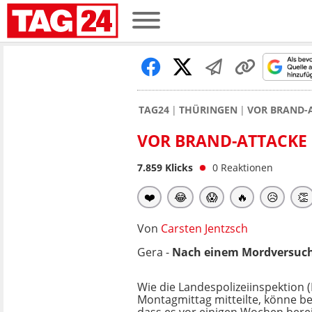
TAG24
THÜRINGEN
VOR BRAND-A
VOR BRAND-ATTACKE I
7.859
Klicks
0
Reaktionen
❤️
😂
😱
🔥
😥
👏
Von
Carsten Jentzsch
Gera -
Nach einem Mordversuch
Wie die Landespolizeiinspektion 
Montagmittag mitteilte, könne be