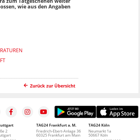
era zum Tatgeschehen weiter
lossen, wie aus den Angaben
ERATUREN
FT
Zurück zur Übersicht
uttgart
TAG24 Frankfurt a. M.
TAG24 Köln
aße 2
Friedrich-Ebert-Anlage 36
Neumarkt 1a
ttgart
60325 Frankfurt am Main
50667 Köln