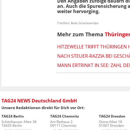
Den Angaben zufolge dauern di
an. Auch die Spurensicherung 
weiter hervorging.
Titelfoto: Bodo Schackow/dpa
Mehr zum Thema
Thüringe
HITZEWELLE TRIFFT THÜRINGEN
NACH STEUER-RAZZIA BEI GESC
MANN ERTRINKT IN SEE: ZAHL D
TAG24 NEWS Deutschland GmbH
Unsere Redaktionen direkt für Dich vor Ort:
TAG24 Berlin
TAG24 Chemnitz
TAG24 Dresden
Schönhauser Allee 36
Am Rathaus 2
Ostra-Allee 18
10435 Berlin
09111 Chemnitz
01067 Dresden