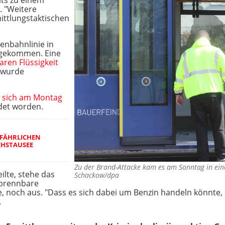
its zu einem
. "Weitere
ittlungstaktischen
enbahnlinie in
 gekommen. Eine
aren Flüssigkeit
 wurde
te sich am Montag
det worden.
FÄHRLICHEN
CHSTAUSEE
Zu der Brand-Attacke kam es am Sonntag in ei
ilte, stehe das
Schackow/dpa
 brennbare
e, noch aus. "Dass es sich dabei um Benzin handeln könnte, 
.