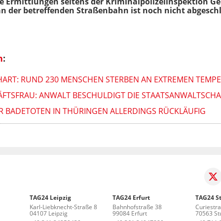
e Ermittlungen seitens der Kriminalpolizeiinspektion G
an der betreffenden Straßenbahn ist noch nicht abgesch
n
:
 HART: RUND 230 MENSCHEN STERBEN AN EXTREMEN TEMP
HÄFTSFRAU: ANWALT BESCHULDIGT DIE STAATSANWALTSCHA
ER BADETOTEN IN THÜRINGEN ALLERDINGS RÜCKLÄUFIG
TAG24 Leipzig
TAG24 Erfurt
TAG24 St
Karl-Liebknecht-Straße 8
Bahnhofstraße 38
Curiestr
04107 Leipzig
99084 Erfurt
70563 Stu