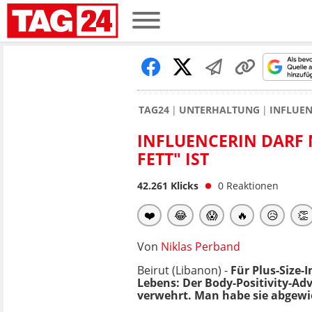
TAG24
UNTERHALTUNG
INFLUEN
INFLUENCERIN DARF N
FETT" IST
42.261
Klicks
0
Reaktionen
❤️
😂
😱
🔥
😥
👏
Von
Niklas Perband
Beirut (Libanon) -
Für Plus-Size-
Lebens: Der Body-Positivity-Ad
verwehrt. Man habe sie abgewies