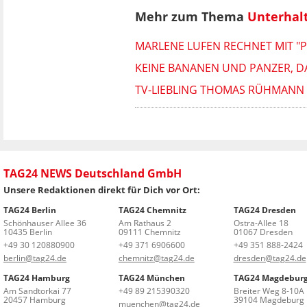
Mehr zum Thema
Unterhal
MARLENE LUFEN RECHNET MIT "P
KEINE BANANEN UND PANZER, DA
TV-LIEBLING THOMAS RÜHMANN 
TAG24 NEWS Deutschland GmbH
Unsere Redaktionen direkt für Dich vor Ort:
TAG24 Berlin
TAG24 Chemnitz
TAG24 Dresden
Schönhauser Allee 36
Am Rathaus 2
Ostra-Allee 18
10435 Berlin
09111 Chemnitz
01067 Dresden
+49 30 120880900
+49 371 6906600
+49 351 888-2424
berlin@tag24.de
chemnitz@tag24.de
dresden@tag24.de
TAG24 Hamburg
TAG24 München
TAG24 Magdebur
Am Sandtorkai 77
+49 89 215390320
Breiter Weg 8-10A
20457 Hamburg
39104 Magdeburg
muenchen@tag24.de