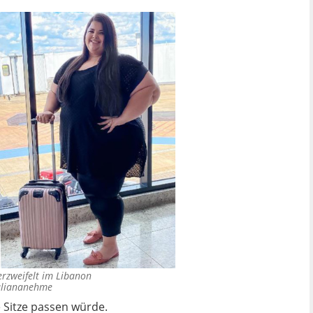
verzweifelt im Libanon
uliananehme
e Sitze passen würde.