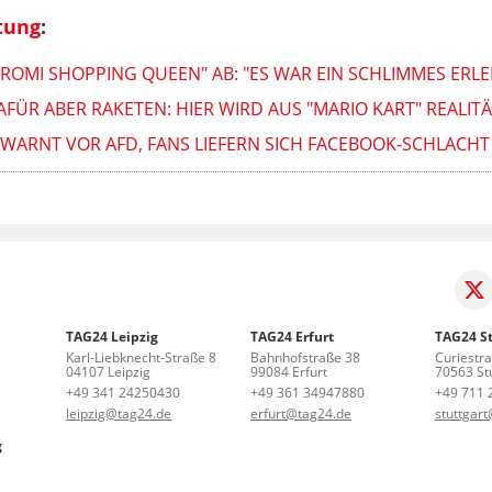
tung
:
ROMI SHOPPING QUEEN" AB: "ES WAR EIN SCHLIMMES ERLE
FÜR ABER RAKETEN: HIER WIRD AUS "MARIO KART" REALIT
WARNT VOR AFD, FANS LIEFERN SICH FACEBOOK-SCHLACHT
TAG24 Leipzig
TAG24 Erfurt
TAG24 St
Karl-Liebknecht-Straße 8
Bahnhofstraße 38
Curiestr
04107 Leipzig
99084 Erfurt
70563 Stu
+49 341 24250430
+49 361 34947880
+49 711 
leipzig@tag24.de
erfurt@tag24.de
stuttgar
g