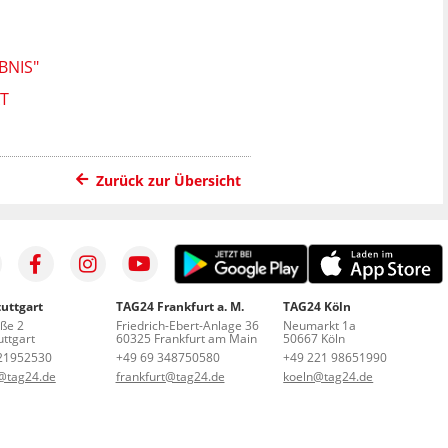
BNIS"
ÄT
Zurück zur Übersicht
uttgart
TAG24 Frankfurt a. M.
TAG24 Köln
aße 2
Friedrich-Ebert-Anlage 36
Neumarkt 1a
ttgart
60325 Frankfurt am Main
50667 Köln
21952530
+49 69 348750580
+49 221 98651990
t@tag24.de
frankfurt@tag24.de
koeln@tag24.de