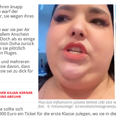
ihren knapp
e warf der
r, sie wegen ihres
 war sie per Air
 allem Anschein
Doch als es einige
ation Doha zurück
 sie plötzlich
n Fluges.
xt und mehreren
sie davon, dass
ie sei zu dick für
NER KILIAN KERNER
EINE ABFUHR
Plus-Size-Influencerin Juliana Nehme (38) sitzt 
fest. ©
Fotomontage: Screenshots/Instagram/j
e sollte sich
 Euro ein Ticket für die erste Klasse zulegen, wo sie in di