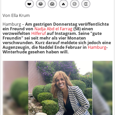
❤️
😂
😱
🔥
😥
👏
Von Ella Krum
Hamburg –
Am gestrigen Donnerstag veröffentlichte
ein Freund von
Nadja Abd el Farrag
(58) einen
verzweifelten
Hilferuf
auf Instagram. Seine "gute
Freundin" sei seit mehr als vier Monaten
verschwunden. Kurz darauf meldete sich jedoch eine
Augenzeugin, die Naddel Ende Februar in
Hamburg
-
Winterhude gesehen haben will.