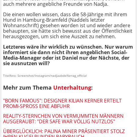
auch mehrere angebliche Freunde von Nadja.
Die einen wollen wissen, dass die 58-Jährige mit ihrem
Hund in Hamburg-Bramfeld (Naddels letzter
Wohnanschrift) gesehen worden ist und wieder andere
behaupten, sie hätte sich bewusst aus der Öffentlichkeit
herausgezogen, um sich eine Auszeit zu nehmen.
Letzteres wäre ihr wirklich zu wünschen. Nur warum
informiert sie dann nicht ihren angeblichen Social-
Media-Manager oder ist Daniel nur der Nächste, der
sie ausnutzen will?
Titelfoto: Screenshot/Instagram/nadjaabdelfarrag_official
Mehr zum Thema
Unterhaltung
:
"BORN FAMOUS": DESIGNER KILIAN KERNER ERTEILT
PROMI-SPROSS EINE ABFUHR
REALITY-STERNCHEN VON VERMUMMTEN MÄNNERN
AUSGERAUBT: "DER SAFE WAR VÖLLIG NUTZLOS"
ÜBERGLÜCKLICH: PALINA MINER PRÄSENTIERT STOLZ
IHREN KUGELRUNDEN BABYBAUCH