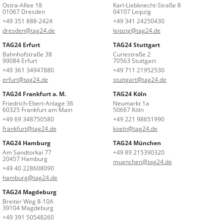
Ostra-Allee 18
Karl-Liebknecht-Straße 8
01067 Dresden
04107 Leipzig
+49 351 888-2424
+49 341 24250430
dresden@tag24.de
leipzig@tag24.de
TAG24 Erfurt
TAG24 Stuttgart
Bahnhofstraße 38
Curiestraße 2
99084 Erfurt
70563 Stuttgart
+49 361 34947880
+49 711 21952530
erfurt@tag24.de
stuttgart@tag24.de
TAG24 Frankfurt a. M.
TAG24 Köln
Friedrich-Ebert-Anlage 36
Neumarkt 1a
60325 Frankfurt am Main
50667 Köln
+49 69 348750580
+49 221 98651990
frankfurt@tag24.de
koeln@tag24.de
TAG24 Hamburg
TAG24 München
Am Sandtorkai 77
+49 89 215390320
20457 Hamburg
muenchen@tag24.de
+49 40 228608090
hamburg@tag24.de
TAG24 Magdeburg
Breiter Weg 8-10A
39104 Magdeburg
+49 391 50548260