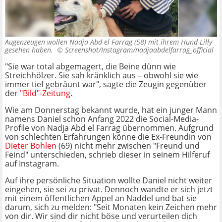
Augenzeugen wollen Nadja Abd el Farrag (58) mit ihrem Hund Lilly
gesehen haben. ©
Screenshot/Instagram/nadjaabdelfarrag_official
"Sie war total abgemagert, die Beine dünn wie
Streichhölzer. Sie sah kränklich aus – obwohl sie wie
immer tief gebräunt war", sagte die Zeugin gegenüber
der
"Bild"-Zeitung
.
Wie am Donnerstag bekannt wurde, hat ein junger Mann
namens Daniel schon Anfang 2022 die Social-Media-
Profile von Nadja Abd el Farrag übernommen. Aufgrund
von schlechten Erfahrungen könne die Ex-Freundin von
Dieter Bohlen
(69) nicht mehr zwischen "Freund und
Feind" unterschieden, schrieb dieser in seinem Hilferuf
auf Instagram.
Auf ihre persönliche Situation wollte Daniel nicht weiter
eingehen, sie sei zu privat. Dennoch wandte er sich jetzt
mit einem öffentlichen Appel an Naddel und bat sie
darum, sich zu melden: "Seit Monaten kein Zeichen mehr
von dir. Wir sind dir nicht böse und verurteilen dich