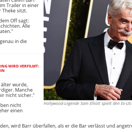
aten Calvin Barr
 im Trailer in einer
Theke sitzt.
dem Off sagt:
chichten. Alle
aten."
 genau in die
ING WIRD VERFILMT:
EIN
 älter wurde,
rdiger. Manche
ir nicht sicher."
Hollywood-Legende Sam Elliott spielt den Ex-U
ben nicht
eher einen
, wird Barr überfallen, als er die Bar verlässt und angetru