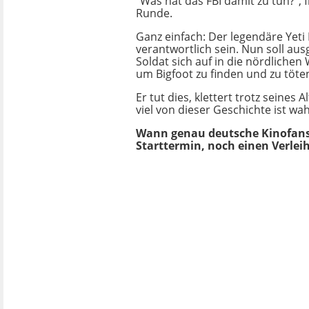
"Was hat das FBI damit zu tun?", f
Runde.
Ganz einfach: Der legendäre Yeti 
verantwortlich sein. Nun soll aus
Soldat sich auf in die nördliche
um Bigfoot zu finden und zu töte
Er tut dies, klettert trotz seine
viel von dieser Geschichte ist wah
Wann genau deutsche Kinofans 
Starttermin, noch einen Verlei