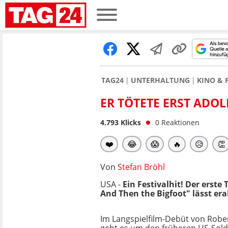
TAG24
UNTERHALTUNG
KINO & 
ER TÖTETE ERST ADO
4.793
Klicks
0
Reaktionen
❤️
😂
😱
🔥
😥
👏
Von
Stefan Bröhl
USA -
Ein Festivalhit! Der erst
And Then the Bigfoot" lässt e
Im Langspielfilm-Debüt von Rober