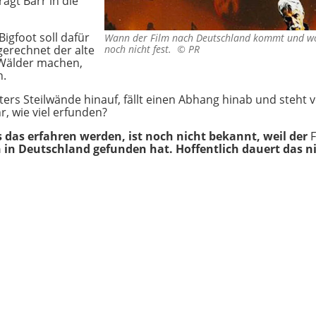
ragt Barr in die
Bigfoot soll dafür
Wann der Film nach Deutschland kommt und wo e
gerechnet der alte
noch nicht fest. ©
PR
n Wälder machen,
n.
s Alters Steilwände hinauf, fällt einen Abhang hinab und ste
r, wie viel erfunden?
das erfahren werden, ist noch nicht bekannt, weil der
h in Deutschland gefunden hat. Hoffentlich dauert das ni