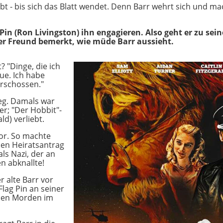
t - bis sich das Blatt wendet. Denn Barr wehrt sich und ma
Pin (Ron Livingston) ihn engagieren. Also geht er zu sein
ter Freund bemerkt, wie müde Barr aussieht.
 "Dinge, die ich
ue. Ich habe
rschossen."
ieg. Damals war
er; "Der Hobbit"-
ald) verliebt.
vor. So machte
nen Heiratsantrag
als Nazi, der an
n abknallte!
r alte Barr vor
lag Pin an seiner
n den Morden im