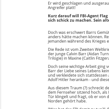
Er wird geschlagen und ausgeraub
Angreifer platt!
Kurz darauf will FBI-Agent Flag 
sich schick zu machen. Sein al
Doch was erschwert Barrs Gemüt?
anders hätte machen können. Re
jemanden während des Krieges e
Die Rede ist vom Zweiten Weltkr
der junge Calvin Barr (Aidan Turn
Trilogie) in Maxine (Caitlin Fitzger
Doch seine wichtige Arbeit ging 
Barr der Liebe seines Lebens kei
und verkleidete sich stattdessen 
Adolf Hitler herankam - und diese
Aus diesem Traum (?) schreckt de
dem Fernseher sitzend hoch, als F
Tür klingelt und fragt, ob er vo
Norden gehört habe.