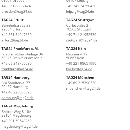
01067 Dresden
04107 Leipzig
+49 351 888-2424
+49 341 24250430
dresden@tag24.de
leipzig@tag24.de
TAG24 Erfurt
TAG24 Stuttgart
Bahnhofstraße 38
Curiestraße 2
99084 Erfurt
70563 Stuttgart
+49 361 34947880
+49 711 21952530
erfurt@tag24.de
stuttgart@tag24.de
TAG24 Frankfurt a. M.
TAG24 Köln
Friedrich-Ebert-Anlage 36
Neumarkt 1a
60325 Frankfurt am Main
50667 Köln
+49 69 348750580
+49 221 98651990
frankfurt@tag24.de
koeln@tag24.de
TAG24 Hamburg
TAG24 München
Am Sandtorkai 77
+49 89 215390320
20457 Hamburg
muenchen@tag24.de
+49 40 228608090
hamburg@tag24.de
TAG24 Magdeburg
Breiter Weg 8-10A
39104 Magdeburg
+49 391 50548260
magdeburg@tag24.de