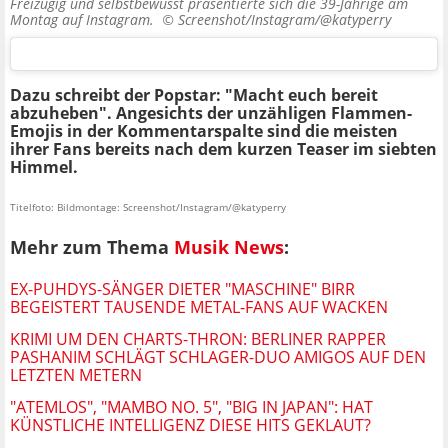
Freizügig und selbstbewusst präsentierte sich die 39-Jährige am
Montag auf Instagram. ©
Screenshot/Instagram/@katyperry
Dazu schreibt der Popstar: "Macht euch bereit
abzuheben". Angesichts der unzähligen Flammen-
Emojis in der Kommentarspalte sind die meisten
ihrer Fans bereits nach dem kurzen Teaser im siebten
Himmel.
Titelfoto: Bildmontage: Screenshot/Instagram/@katyperry
Mehr zum Thema
Musik News
:
EX-PUHDYS-SÄNGER DIETER "MASCHINE" BIRR
BEGEISTERT TAUSENDE METAL-FANS AUF WACKEN
KRIMI UM DEN CHARTS-THRON: BERLINER RAPPER
PASHANIM SCHLÄGT SCHLAGER-DUO AMIGOS AUF DEN
LETZTEN METERN
"ATEMLOS", "MAMBO NO. 5", "BIG IN JAPAN": HAT
KÜNSTLICHE INTELLIGENZ DIESE HITS GEKLAUT?