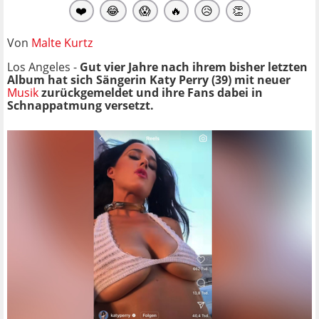
❤️
😂
😱
🔥
😥
👏
Von
Malte Kurtz
Los Angeles -
Gut vier Jahre nach ihrem bisher letzten
Album hat sich Sängerin Katy Perry (39) mit neuer
Musik
zurückgemeldet und ihre Fans dabei in
Schnappatmung versetzt.