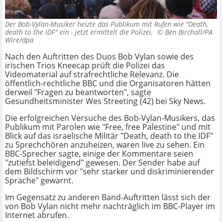
Der Bob-Vylan-Musiker heizte das Publikum mit Rufen wie "Death,
death to the IDF" ein - jetzt ermittelt die Polizei. ©
Ben Birchall/PA
Wire/dpa
Nach den Auftritten des Duos Bob Vylan sowie des
irischen Trios Kneecap prüft die Polizei das
Videomaterial auf strafrechtliche Relevanz. Die
öffentlich-rechtliche BBC und die Organisatoren hätten
derweil "Fragen zu beantworten", sagte
Gesundheitsminister Wes Streeting (42) bei Sky News.
Die erfolgreichen Versuche des Bob-Vylan-Musikers, das
Publikum mit Parolen wie "Free, free Palestine" und mit
Blick auf das israelische Militär "Death, death to the IDF"
zu Sprechchören anzuheizen, waren live zu sehen. Ein
BBC-Sprecher sagte, einige der Kommentare seien
"zutiefst beleidigend" gewesen. Der Sender habe auf
dem Bildschirm vor "sehr starker und diskriminierender
Sprache" gewarnt.
Im Gegensatz zu anderen Band-Auftritten lässt sich der
von Bob Vylan nicht mehr nachträglich im BBC-Player im
Internet abrufen.