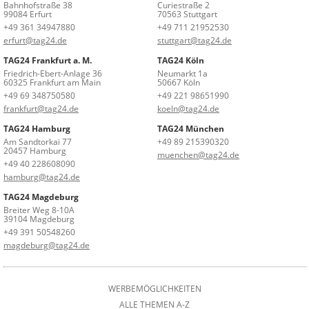
Bahnhofstraße 38
Curiestraße 2
99084 Erfurt
70563 Stuttgart
+49 361 34947880
+49 711 21952530
erfurt@tag24.de
stuttgart@tag24.de
TAG24 Frankfurt a. M.
TAG24 Köln
Friedrich-Ebert-Anlage 36
Neumarkt 1a
60325 Frankfurt am Main
50667 Köln
+49 69 348750580
+49 221 98651990
frankfurt@tag24.de
koeln@tag24.de
TAG24 Hamburg
TAG24 München
Am Sandtorkai 77
+49 89 215390320
20457 Hamburg
muenchen@tag24.de
+49 40 228608090
hamburg@tag24.de
TAG24 Magdeburg
Breiter Weg 8-10A
39104 Magdeburg
+49 391 50548260
magdeburg@tag24.de
WERBEMÖGLICHKEITEN
ALLE THEMEN A-Z