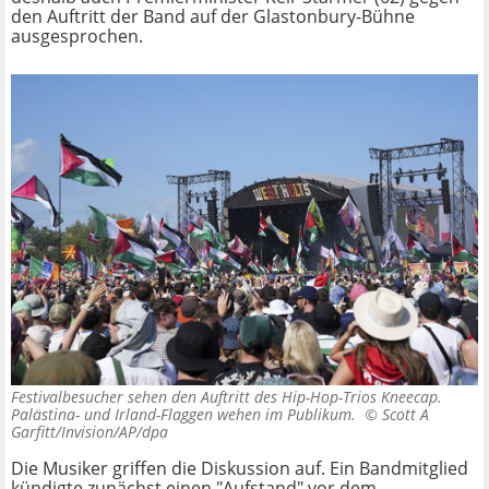
den Auftritt der Band auf der Glastonbury-Bühne
ausgesprochen.
Festivalbesucher sehen den Auftritt des Hip-Hop-Trios Kneecap.
Palästina- und Irland-Flaggen wehen im Publikum. ©
Scott A
Garfitt/Invision/AP/dpa
Die Musiker griffen die Diskussion auf. Ein Bandmitglied
kündigte zunächst einen "Aufstand" vor dem