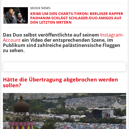
MUSIK NEWS
KRIMI UM DEN CHARTS-THRON: BERLINER RAPPER
PASHANIM SCHLÄGT SCHLAGER-DUO AMIGOS AUF
DEN LETZTEN METERN
Das Duo selbst veröffentlichte auf seinem
Instagram-
Account
ein Video der entsprechenden Szene, im
Publikum sind zahlreiche palästinensische Flaggen
zu sehen.
Hätte die Übertragung abgebrochen werden
sollen?