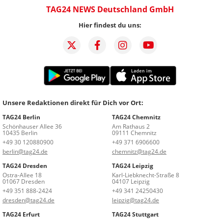
TAG24 NEWS Deutschland GmbH
Hier findest du uns:
Unsere Redaktionen direkt für Dich vor Ort:
TAG24 Berlin
TAG24 Chemnitz
Schönhauser Allee 36
Am Rathaus 2
10435 Berlin
09111 Chemnitz
+49 30 120880900
+49 371 6906600
berlin@tag24.de
chemnitz@tag24.de
TAG24 Dresden
TAG24 Leipzig
Ostra-Allee 18
Karl-Liebknecht-Straße 8
01067 Dresden
04107 Leipzig
+49 351 888-2424
+49 341 24250430
dresden@tag24.de
leipzig@tag24.de
TAG24 Erfurt
TAG24 Stuttgart