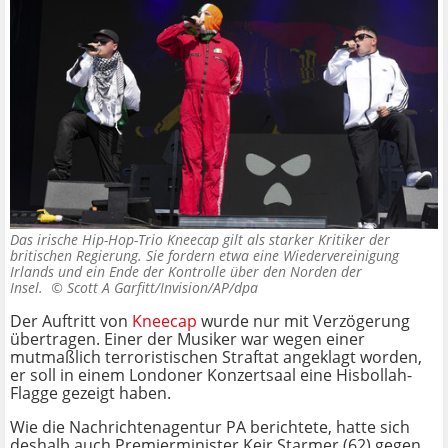
Das irische Hip-Hop-Trio Kneecap gilt als starker Kritiker der
britischen Regierung. Sie fordern etwa eine Wiedervereinigung
Irlands und ein Ende der Kontrolle über den Norden der
Insel. ©
Scott A Garfitt/Invision/AP/dpa
Der Auftritt von
Kneecap
wurde nur mit Verzögerung
übertragen. Einer der Musiker war wegen einer
mutmaßlich terroristischen Straftat angeklagt worden,
er soll in einem Londoner Konzertsaal eine Hisbollah-
Flagge gezeigt haben.
Wie die Nachrichtenagentur PA berichtete, hatte sich
deshalb auch Premierminister Keir Starmer (62) gegen