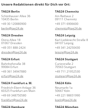
Unsere Redaktionen direkt für Dich vor Ort:
TAG24 Berlin
TAG24 Chemnitz
Schönhauser Allee 36
Am Rathaus 2
10435 Berlin
09111 Chemnitz
+49 30 120880900
+49 371 6906600
berlin@tag24.de
chemnitz@tag24.de
TAG24 Dresden
TAG24 Leipzig
Ostra-Allee 18
Karl-Liebknecht-Straße 8
01067 Dresden
04107 Leipzig
+49 351 888-2424
+49 341 24250430
dresden@tag24.de
leipzig@tag24.de
TAG24 Erfurt
TAG24 Stuttgart
Bahnhofstraße 38
Curiestraße 2
99084 Erfurt
70563 Stuttgart
+49 361 34947880
+49 711 21952530
erfurt@tag24.de
stuttgart@tag24.de
TAG24 Frankfurt a. M.
TAG24 Köln
Friedrich-Ebert-Anlage 36
Neumarkt 1a
60325 Frankfurt am Main
50667 Köln
+49 69 348750580
+49 221 98651990
frankfurt@tag24.de
koeln@tag24.de
TAG24 Hamburg
TAG24 München