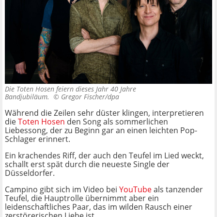
Die Toten Hosen feiern dieses Jahr 40 Jahre
Bandjubiläum. ©
Gregor Fischer/dpa
Während die Zeilen sehr düster klingen, interpretieren
die
Toten Hosen
den Song als sommerlichen
Liebessong, der zu Beginn gar an einen leichten Pop-
Schlager erinnert.
Ein krachendes Riff, der auch den Teufel im Lied weckt,
schallt erst spät durch die neueste Single der
Düsseldorfer.
Campino gibt sich im Video bei
YouTube
als tanzender
Teufel, die Hauptrolle übernimmt aber ein
leidenschaftliches Paar, das im wilden Rausch einer
zerstörerischen Liebe ist.