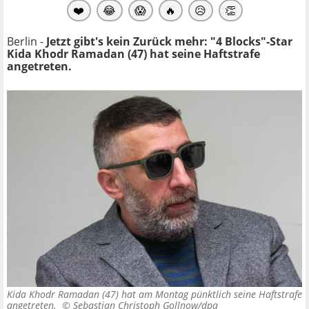
❤️
😂
😱
🔥
😥
👏
Berlin -
Jetzt gibt's kein Zurück mehr: "4 Blocks"-Star
Kida Khodr Ramadan (47) hat seine Haftstrafe
angetreten.
Kida Khodr Ramadan (47) hat am Montag pünktlich seine Haftstrafe
angetreten. ©
Sebastian Christoph Gollnow/dpa