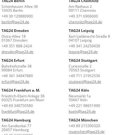
TAG24 Berlin
TAG24 Chemnitz
Schönhauser Allee 36
Am Rathaus 2
10435 Berlin
09111 Chemnitz
+49 30 120880900
+49 371 6906600
berlin@tag24.de
chemnitz@tag24.de
TAG24 Dresden
TAG24 Leipzig
Ostra-Allee 18
Karl-Liebknecht-Straße 8
01067 Dresden
04107 Leipzig
+49 351 888-2424
+49 341 24250430
dresden@tag24.de
leipzig@tag24.de
TAG24 Erfurt
TAG24 Stuttgart
Bahnhofstraße 38
Curiestraße 2
99084 Erfurt
70563 Stuttgart
+49 361 34947880
+49 711 21952530
erfurt@tag24.de
stuttgart@tag24.de
TAG24 Frankfurt a. M.
TAG24 Köln
Friedrich-Ebert-Anlage 36
Neumarkt 1a
60325 Frankfurt am Main
50667 Köln
+49 69 348750580
+49 221 98651990
frankfurt@tag24.de
koeln@tag24.de
TAG24 Hamburg
TAG24 München
Am Sandtorkai 77
+49 89 215390320
20457 Hamburg
muenchen@tag24.de