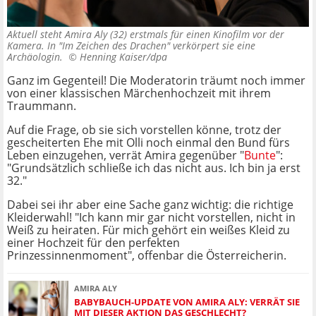
Aktuell steht Amira Aly (32) erstmals für einen Kinofilm vor der
Kamera. In "Im Zeichen des Drachen" verkörpert sie eine
Archäologin. ©
Henning Kaiser/dpa
Ganz im Gegenteil! Die Moderatorin träumt noch immer
von einer klassischen Märchenhochzeit mit ihrem
Traummann.
Auf die Frage, ob sie sich vorstellen könne, trotz der
gescheiterten Ehe mit Olli noch einmal den Bund fürs
Leben einzugehen, verrät Amira gegenüber "
Bunte
":
"Grundsätzlich schließe ich das nicht aus. Ich bin ja erst
32."
Dabei sei ihr aber eine Sache ganz wichtig: die richtige
Kleiderwahl! "Ich kann mir gar nicht vorstellen, nicht in
Weiß zu heiraten. Für mich gehört ein weißes Kleid zu
einer Hochzeit für den perfekten
Prinzessinnenmoment", offenbar die Österreicherin.
AMIRA ALY
BABYBAUCH-UPDATE VON AMIRA ALY: VERRÄT SIE
MIT DIESER AKTION DAS GESCHLECHT?