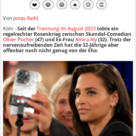
❤️
😂
😱
🔥
😥
👏
Von
Jonas Reihl
Köln -
Seit der
Trennung im August 2023
tobte ein
regelrechter Rosenkrieg zwischen Skandal-Comedian
Oliver Pocher
(47) und Ex-Frau
Amira Aly
(32). Trotz der
nervenaufreibenden Zeit hat die 32-Jährige aber
offenbar noch nicht genug von der Ehe.