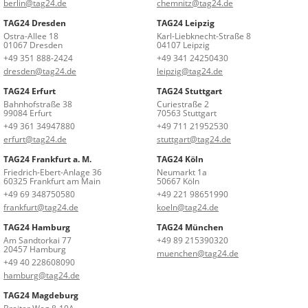
berlin@tag24.de
chemnitz@tag24.de
TAG24 Dresden
TAG24 Leipzig
Ostra-Allee 18
Karl-Liebknecht-Straße 8
01067 Dresden
04107 Leipzig
+49 351 888-2424
+49 341 24250430
dresden@tag24.de
leipzig@tag24.de
TAG24 Erfurt
TAG24 Stuttgart
Bahnhofstraße 38
Curiestraße 2
99084 Erfurt
70563 Stuttgart
+49 361 34947880
+49 711 21952530
erfurt@tag24.de
stuttgart@tag24.de
TAG24 Frankfurt a. M.
TAG24 Köln
Friedrich-Ebert-Anlage 36
Neumarkt 1a
60325 Frankfurt am Main
50667 Köln
+49 69 348750580
+49 221 98651990
frankfurt@tag24.de
koeln@tag24.de
TAG24 Hamburg
TAG24 München
Am Sandtorkai 77
+49 89 215390320
20457 Hamburg
muenchen@tag24.de
+49 40 228608090
hamburg@tag24.de
TAG24 Magdeburg