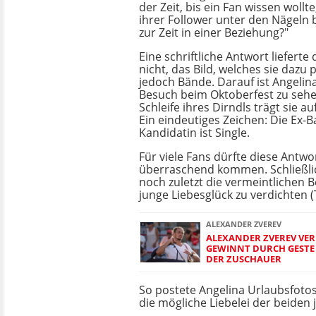
der Zeit, bis ein Fan wissen wollt
ihrer Follower unter den Nägeln b
zur Zeit in einer Beziehung?"
Eine schriftliche Antwort lieferte 
nicht, das Bild, welches sie dazu 
jedoch Bände. Darauf ist Angelin
Besuch beim Oktoberfest zu sehen
Schleife ihres Dirndls trägt sie au
Ein eindeutiges Zeichen: Die Ex-B
Kandidatin ist Single.
Für viele Fans dürfte diese Antwo
überraschend kommen. Schließlic
noch zuletzt die vermeintlichen B
junge Liebesglück zu verdichten 
ALEXANDER ZVEREV
ALEXANDER ZVEREV VER
GEWINNT DURCH GESTE 
DER ZUSCHAUER
So postete Angelina Urlaubsfotos
die mögliche Liebelei der beiden 