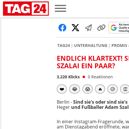
TAG24
UNTERHALTUNG
PROMIS 
ENDLICH KLARTEXT! 
ZALAI EIN PAAR?
3.220
Klicks
0
Reaktionen
❤️
😂
😱
🔥
😥
👏
Berlin -
Sind sie's oder sind si
Heger
und Fußballer Adam Szalai 
In einer Instagram-Fragerunde, w
am Dienstagabend eröffnete, war