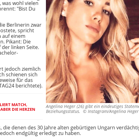
e, was wohl vielen
rennt: "Bist Du
die Berlinerin zwar
postete, spricht
a auf einem
. Pikant: Die
f der linken Seite.
achelor-
rt jedoch ziemlich
h schienen sich
eweise für das
(TAG24 berichtete).
LIERT MATCH,
Angelina Heger (26) gibt ein eindeutiges Statem
ABER DIE HERZEN
Beziehungsstatus. ©
Instagram/Angelina Heger
, die denen des 30 Jahre alten gebürtigen Ungarn verdächti
jedoch endgültig erledigt zu haben.