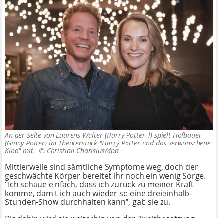
An der Seite von Laurens Walter (Harry Potter, l) spielt Hofbauer
(Ginny Potter) im Theaterstück "Harry Potter und das verwunschene
Kind" mit. ©
Christian Charisius/dpa
Mittlerweile sind sämtliche Symptome weg, doch der
geschwächte Körper bereitet ihr noch ein wenig Sorge.
"Ich schaue einfach, dass ich zurück zu meiner Kraft
komme, damit ich auch wieder so eine dreieinhalb-
Stunden-Show durchhalten kann", gab sie zu.