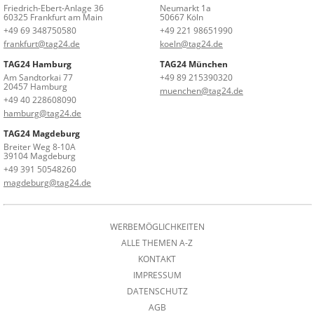
Friedrich-Ebert-Anlage 36
Neumarkt 1a
60325 Frankfurt am Main
50667 Köln
+49 69 348750580
+49 221 98651990
frankfurt@tag24.de
koeln@tag24.de
TAG24 Hamburg
TAG24 München
Am Sandtorkai 77
+49 89 215390320
20457 Hamburg
muenchen@tag24.de
+49 40 228608090
hamburg@tag24.de
TAG24 Magdeburg
Breiter Weg 8-10A
39104 Magdeburg
+49 391 50548260
magdeburg@tag24.de
WERBEMÖGLICHKEITEN
ALLE THEMEN A-Z
KONTAKT
IMPRESSUM
DATENSCHUTZ
AGB