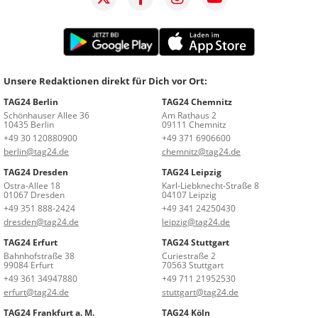
Unsere Redaktionen direkt für Dich vor Ort:
TAG24 Berlin
TAG24 Chemnitz
Schönhauser Allee 36
Am Rathaus 2
10435 Berlin
09111 Chemnitz
+49 30 120880900
+49 371 6906600
berlin@tag24.de
chemnitz@tag24.de
TAG24 Dresden
TAG24 Leipzig
Ostra-Allee 18
Karl-Liebknecht-Straße 8
01067 Dresden
04107 Leipzig
+49 351 888-2424
+49 341 24250430
dresden@tag24.de
leipzig@tag24.de
TAG24 Erfurt
TAG24 Stuttgart
Bahnhofstraße 38
Curiestraße 2
99084 Erfurt
70563 Stuttgart
+49 361 34947880
+49 711 21952530
erfurt@tag24.de
stuttgart@tag24.de
TAG24 Frankfurt a. M.
TAG24 Köln