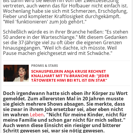
Bis dahin wird sie weiterhin von der Zweitbesetzung
vertreten, auch wenn das für Hofbauer nicht einfach ist.
Wochenlang habe sie sich mit Schmerzen, Erschöpfung,
Fieber und kompletter Kraftlosigkeit durchgekämpft.
"Weil 'funktionieren' zum Job gehört."
Schließlich würde es in ihrer Branche heißen: "Es stehen
50 andere in der Warteschlange." Mit diesem Gedanken
sei die 37-Jährige viel zu oft über die eigenen Grenzen
hinausgegangen. "Weil ich dachte, ich müsste. Weil
Pause machen gleichgesetzt wird mit Schwäche."
PROMIS & STARS
SCHAUSPIELERIN ANJA KRUSE RECHNET
KNALLHART MIT TV-BRANCHE AB: "JEDER
TÄTOWIERTE HIWI BEI RTL IST EIN STAR"
Doch irgendwann hatte sich eben ihr Körper zu Wort
gemeldet. Zum allerersten Mal in 20 Jahren musste
sie gleich mehrere Shows absagen. Sie merkte, dass
sie zwar in ihrem Job ersetzbar sei, aber eben nicht
im wahren
Leben
. "Nicht für meine Kinder, nicht für
meine Familie und schon gar nicht für mich selbst."
Auch wenn diese Einsicht ein riesiger und bitterer
Schritt gewesen sei, war sie nötig gewesen.