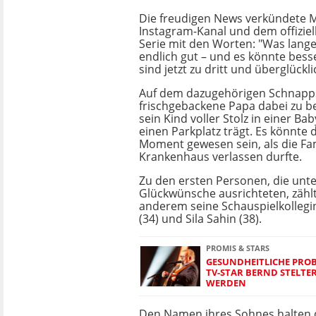
Die freudigen News verkündete 
Instagram-Kanal und dem offiziel
Serie mit den Worten: "Was lange
endlich gut – und es könnte besse
sind jetzt zu dritt und überglückli
Auf dem dazugehörigen Schnapps
frischgebackene Papa dabei zu b
sein Kind voller Stolz in einer Ba
einen Parkplatz trägt. Es könnte
Moment gewesen sein, als die Fam
Krankenhaus verlassen durfte.
Zu den ersten Personen, die unt
Glückwünsche ausrichteten, zähl
anderem seine Schauspielkolleg
(34) und Sila Sahin (38).
PROMIS & STARS
GESUNDHEITLICHE PROBL
TV-STAR BERND STELTE
WERDEN
Den Namen ihres Sohnes halten 