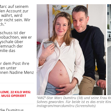
Marc auf seinem
len Account zur
 währt, wird
r nicht sein. Wir
ch."
chuss ist der
eobachten, wie er
byschale über
 demnach der
ilie das
er dem Post ihre
ten unter
innen Nadine Menz
EME, 22 KILO WEG:
R MUSS OPERIERT
"AWZ"-Star Marc Dumitru (38) und seine Frau Kri
Sohnes geworden. Für beide ist es das erste K
Instagram/marcdumitru (Screenshots)
die Dumitrus