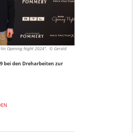
erlin Opening Night 2024". ©
Gerald
9 bei den Dreharbeiten zur
DEN