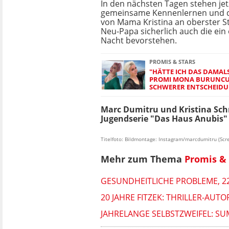
In den nächsten Tagen stehen jet
gemeinsame Kennenlernen und d
von Mama Kristina an oberster St
Neu-Papa sicherlich auch die ein
Nacht bevorstehen.
PROMIS & STARS
"HÄTTE ICH DAS DAMALS
PROMI MONA BURUNCU
SCHWERER ENTSCHEID
Marc Dumitru und Kristina Schm
Jugendserie "Das Haus Anubis" 
Titelfoto: Bildmontage: Instagram/marcdumitru (Scr
Mehr zum Thema
Promis & 
GESUNDHEITLICHE PROBLEME, 22
20 JAHRE FITZEK: THRILLER-AUTO
JAHRELANGE SELBSTZWEIFEL: SU