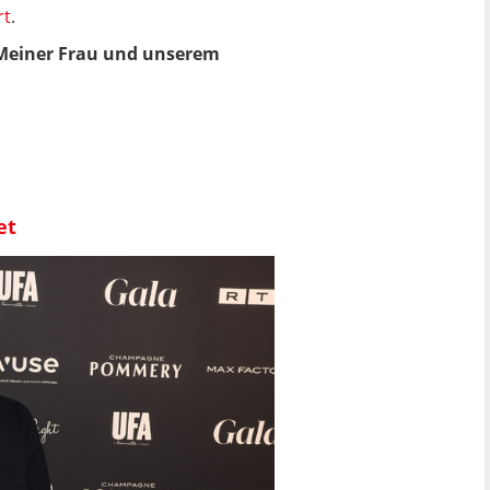
rt
.
 "Meiner Frau und unserem
et