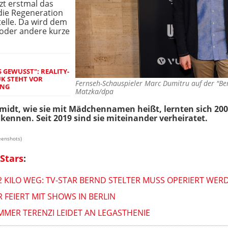
zt erstmal das
ie Regeneration
elle. Da wird dem
 oder andere kurze
 GEWUSST": REALITY-
K STEHT VOR
Fernseh-Schauspieler Marc Dumitru auf der "B
UNG
Matzka/dpa
idt, wie sie mit Mädchennamen heißt, lernten sich 200
kennen. Seit 2019 sind sie miteinander verheiratet.
eenshots)
Stars
:
 KILO WEG: TV-STAR BERND STELTER MUSS OPERIERT WER
R FEIERT MIT SHOWS IN BERLIN
MMER TERENZI LEIDET AN LEGASTHENIE