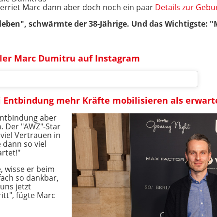
erriet Marc dann aber doch noch ein paar
Details zur Gebu
leben", schwärmte der 38-Jährige. Und das Wichtigste:
eler Marc Dumitru auf Instagram
i Entbindung mehr Kräfte mobilisieren als erwart
Entbindung aber
. Der "AWZ"-Star
viel Vertrauen in
dann so viel
rtet!"
 wisse er beim
nfach so dankbar,
uns jetzt
tt", fügte Marc