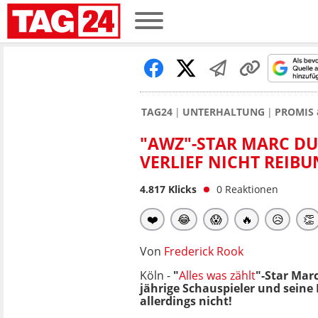
TAG24
UNTERHALTUNG
PROMIS 
"AWZ"-STAR MARC DU
VERLIEF NICHT REIB
4.817
Klicks
0
Reaktionen
❤️
😂
😱
🔥
😥
👏
Von
Frederick Rook
Köln -
"
Alles was zählt
"-Star Mar
jährige Schauspieler und seine 
allerdings nicht!