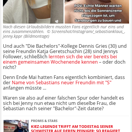
Nach diesen Urlaubsbildern mussten Fans eigentlich nur eins und
eins zusammenzählen. ©
Screenshot/Instagram/_sebastianklaus_,
jenny.kppr (Bildmontage)
Und auch "Die Bachelors"-Kollege Dennis Gries (30) und
seine Freundin Katja Geretschuchin (28) sind Jennys
Follower, schließlich
lernten sich die vier bereits bei
einem gemeinsamen Wochenende kennen
– oder doch
nicht?
Denn Ende Mai hatten Fans eigentlich kombiniert, dass
der
Name von Sebastians neuer Freundin mit "S"
anfangen müsste ...
Waren sie also auf einer falschen Spur oder handelt es
sich bei Jenny nun etwa nicht um dieselbe Frau, die
Sebastian nach seiner "Bachelor"-Zeit datete?
PROMIS & STARS
KIEZ-LEGENDE TRIFFT AM TODESTAG SEINER
SCHWESTER AUF DEREN PEINIGER: SO REAGIERT