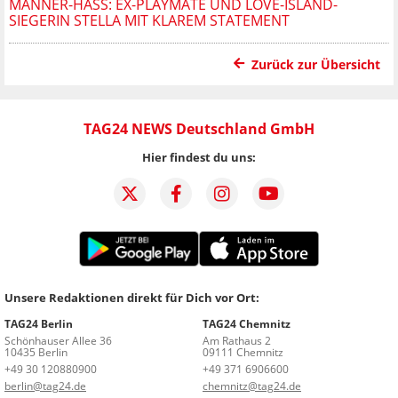
MÄNNER-HASS: EX-PLAYMATE UND LOVE-ISLAND-
SIEGERIN STELLA MIT KLAREM STATEMENT
Zurück zur Übersicht
TAG24 NEWS Deutschland GmbH
Hier findest du uns:
Unsere Redaktionen direkt für Dich vor Ort:
TAG24 Berlin
TAG24 Chemnitz
Schönhauser Allee 36
Am Rathaus 2
10435 Berlin
09111 Chemnitz
+49 30 120880900
+49 371 6906600
berlin@tag24.de
chemnitz@tag24.de