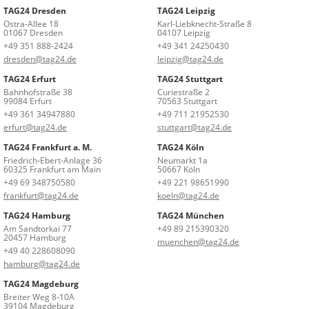
TAG24 Dresden
TAG24 Leipzig
Ostra-Allee 18
Karl-Liebknecht-Straße 8
01067 Dresden
04107 Leipzig
+49 351 888-2424
+49 341 24250430
dresden@tag24.de
leipzig@tag24.de
TAG24 Erfurt
TAG24 Stuttgart
Bahnhofstraße 38
Curiestraße 2
99084 Erfurt
70563 Stuttgart
+49 361 34947880
+49 711 21952530
erfurt@tag24.de
stuttgart@tag24.de
TAG24 Frankfurt a. M.
TAG24 Köln
Friedrich-Ebert-Anlage 36
Neumarkt 1a
60325 Frankfurt am Main
50667 Köln
+49 69 348750580
+49 221 98651990
frankfurt@tag24.de
koeln@tag24.de
TAG24 Hamburg
TAG24 München
Am Sandtorkai 77
+49 89 215390320
20457 Hamburg
muenchen@tag24.de
+49 40 228608090
hamburg@tag24.de
TAG24 Magdeburg
Breiter Weg 8-10A
39104 Magdeburg