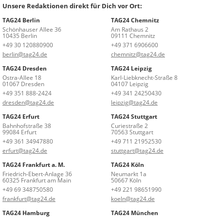
Unsere Redaktionen direkt für Dich vor Ort:
TAG24 Berlin
TAG24 Chemnitz
Schönhauser Allee 36
Am Rathaus 2
10435 Berlin
09111 Chemnitz
+49 30 120880900
+49 371 6906600
berlin@tag24.de
chemnitz@tag24.de
TAG24 Dresden
TAG24 Leipzig
Ostra-Allee 18
Karl-Liebknecht-Straße 8
01067 Dresden
04107 Leipzig
+49 351 888-2424
+49 341 24250430
dresden@tag24.de
leipzig@tag24.de
TAG24 Erfurt
TAG24 Stuttgart
Bahnhofstraße 38
Curiestraße 2
99084 Erfurt
70563 Stuttgart
+49 361 34947880
+49 711 21952530
erfurt@tag24.de
stuttgart@tag24.de
TAG24 Frankfurt a. M.
TAG24 Köln
Friedrich-Ebert-Anlage 36
Neumarkt 1a
60325 Frankfurt am Main
50667 Köln
+49 69 348750580
+49 221 98651990
frankfurt@tag24.de
koeln@tag24.de
TAG24 Hamburg
TAG24 München