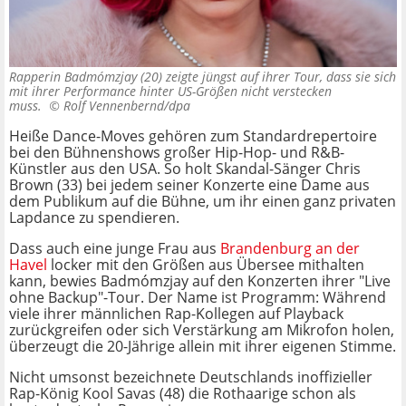
Rapperin Badmómzjay (20) zeigte jüngst auf ihrer Tour, dass sie sich
mit ihrer Performance hinter US-Größen nicht verstecken
muss. ©
Rolf Vennenbernd/dpa
Heiße Dance-Moves gehören zum Standardrepertoire
bei den Bühnenshows großer Hip-Hop- und R&B-
Künstler aus den USA. So holt Skandal-Sänger Chris
Brown (33) bei jedem seiner Konzerte eine Dame aus
dem Publikum auf die Bühne, um ihr einen ganz privaten
Lapdance zu spendieren.
Dass auch eine junge Frau aus
Brandenburg an der
Havel
locker mit den Größen aus Übersee mithalten
kann, bewies Badmómzjay auf den Konzerten ihrer "Live
ohne Backup"-Tour. Der Name ist Programm: Während
viele ihrer männlichen Rap-Kollegen auf Playback
zurückgreifen oder sich Verstärkung am Mikrofon holen,
überzeugt die 20-Jährige allein mit ihrer eigenen Stimme.
Nicht umsonst bezeichnete Deutschlands inoffizieller
Rap-König Kool Savas (48) die Rothaarige schon als