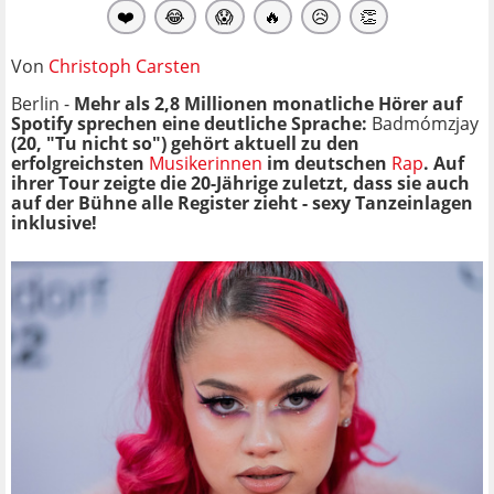
❤️
😂
😱
🔥
😥
👏
Von
Christoph Carsten
Berlin -
Mehr als 2,8 Millionen monatliche Hörer auf
Spotify sprechen eine deutliche Sprache:
Badmómzjay
(20, "Tu nicht so") gehört aktuell zu den
erfolgreichsten
Musikerinnen
im deutschen
Rap
. Auf
ihrer Tour zeigte die 20-Jährige zuletzt, dass sie auch
auf der Bühne alle Register zieht - sexy Tanzeinlagen
inklusive!