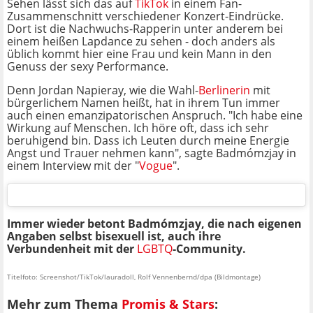
Sehen lässt sich das auf
TikTok
in einem Fan-
Zusammenschnitt verschiedener Konzert-Eindrücke.
Dort ist die Nachwuchs-Rapperin unter anderem bei
einem heißen Lapdance zu sehen - doch anders als
üblich kommt hier eine Frau und kein Mann in den
Genuss der sexy Performance.
Denn Jordan Napieray, wie die Wahl-
Berlinerin
mit
bürgerlichem Namen heißt, hat in ihrem Tun immer
auch einen emanzipatorischen Anspruch. "Ich habe eine
Wirkung auf Menschen. Ich höre oft, dass ich sehr
beruhigend bin. Dass ich Leuten durch meine Energie
Angst und Trauer nehmen kann", sagte Badmómzjay in
einem Interview mit der "
Vogue
".
Immer wieder betont Badmómzjay, die nach eigenen
Angaben selbst bisexuell ist, auch ihre
Verbundenheit mit der
LGBTQ
-Community.
Titelfoto: Screenshot/TikTok/lauradoll, Rolf Vennenbernd/dpa (Bildmontage)
Mehr zum Thema
Promis & Stars
: