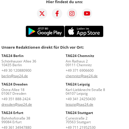
Hier findest du uns:
Unsere Redaktionen direkt für Dich vor Ort:
TAG24 Berlin
TAG24 Chemnitz
Schönhauser Allee 36
Am Rathaus 2
10435 Berlin
09111 Chemnitz
+49 30 120880900
+49 371 6906600
berlin@tag24.de
chemnitz@tag24.de
TAG24 Dresden
TAG24 Leipzig
Ostra-Allee 18
Karl-Liebknecht-Straße 8
01067 Dresden
04107 Leipzig
+49 351 888-2424
+49 341 24250430
dresden@tag24.de
leipzig@tag24.de
TAG24 Erfurt
TAG24 Stuttgart
Bahnhofstraße 38
Curiestraße 2
99084 Erfurt
70563 Stuttgart
+49 361 34947880
+49 711 21952530