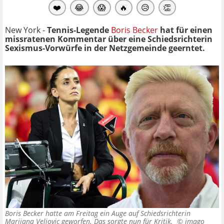
❤️
😂
😱
🔥
😥
👏
New York -
Tennis-Legende
Boris Becker
hat für einen
missratenen Kommentar über eine Schiedsrichterin
Sexismus-Vorwürfe in der Netzgemeinde geerntet.
Boris Becker hatte am Freitag ein Auge auf Schiedsrichterin
Marijana Veljovic geworfen. Das sorgte nun für Kritik. ©
imago