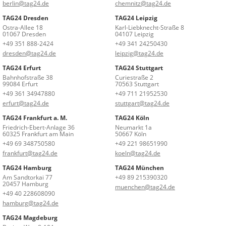
berlin@tag24.de
chemnitz@tag24.de
TAG24 Dresden
TAG24 Leipzig
Ostra-Allee 18
Karl-Liebknecht-Straße 8
01067 Dresden
04107 Leipzig
+49 351 888-2424
+49 341 24250430
dresden@tag24.de
leipzig@tag24.de
TAG24 Erfurt
TAG24 Stuttgart
Bahnhofstraße 38
Curiestraße 2
99084 Erfurt
70563 Stuttgart
+49 361 34947880
+49 711 21952530
erfurt@tag24.de
stuttgart@tag24.de
TAG24 Frankfurt a. M.
TAG24 Köln
Friedrich-Ebert-Anlage 36
Neumarkt 1a
60325 Frankfurt am Main
50667 Köln
+49 69 348750580
+49 221 98651990
frankfurt@tag24.de
koeln@tag24.de
TAG24 Hamburg
TAG24 München
Am Sandtorkai 77
+49 89 215390320
20457 Hamburg
muenchen@tag24.de
+49 40 228608090
hamburg@tag24.de
TAG24 Magdeburg