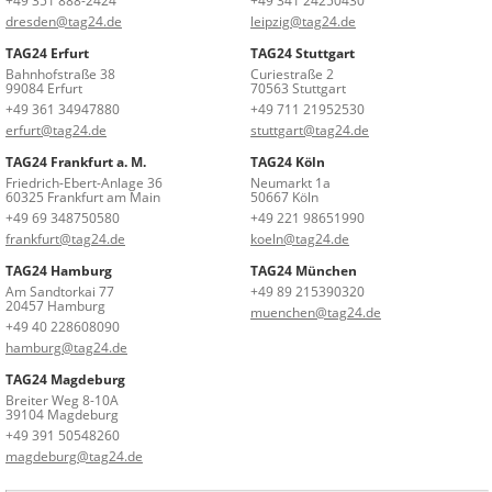
+49 351 888-2424
+49 341 24250430
dresden@tag24.de
leipzig@tag24.de
TAG24 Erfurt
TAG24 Stuttgart
Bahnhofstraße 38
Curiestraße 2
99084 Erfurt
70563 Stuttgart
+49 361 34947880
+49 711 21952530
erfurt@tag24.de
stuttgart@tag24.de
TAG24 Frankfurt a. M.
TAG24 Köln
Friedrich-Ebert-Anlage 36
Neumarkt 1a
60325 Frankfurt am Main
50667 Köln
+49 69 348750580
+49 221 98651990
frankfurt@tag24.de
koeln@tag24.de
TAG24 Hamburg
TAG24 München
Am Sandtorkai 77
+49 89 215390320
20457 Hamburg
muenchen@tag24.de
+49 40 228608090
hamburg@tag24.de
TAG24 Magdeburg
Breiter Weg 8-10A
39104 Magdeburg
+49 391 50548260
magdeburg@tag24.de