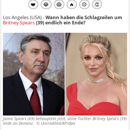
❤️
😂
😱
🔥
😥
👏
Los Angeles (USA) -
Wann haben die Schlagzeilen um
Britney Spears
(39) endlich ein Ende?
Jamie Spears (69) behauptete jetzt, seine Tochter Britney Spears (39)
leide an Demenz. ©
Uncredited/AP/dpa