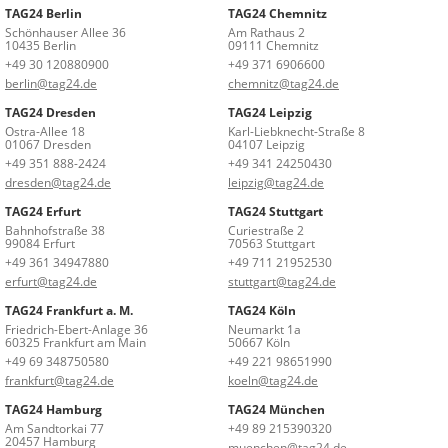
TAG24 Berlin
TAG24 Chemnitz
Schönhauser Allee 36
Am Rathaus 2
10435 Berlin
09111 Chemnitz
+49 30 120880900
+49 371 6906600
berlin@tag24.de
chemnitz@tag24.de
TAG24 Dresden
TAG24 Leipzig
Ostra-Allee 18
Karl-Liebknecht-Straße 8
01067 Dresden
04107 Leipzig
+49 351 888-2424
+49 341 24250430
dresden@tag24.de
leipzig@tag24.de
TAG24 Erfurt
TAG24 Stuttgart
Bahnhofstraße 38
Curiestraße 2
99084 Erfurt
70563 Stuttgart
+49 361 34947880
+49 711 21952530
erfurt@tag24.de
stuttgart@tag24.de
TAG24 Frankfurt a. M.
TAG24 Köln
Friedrich-Ebert-Anlage 36
Neumarkt 1a
60325 Frankfurt am Main
50667 Köln
+49 69 348750580
+49 221 98651990
frankfurt@tag24.de
koeln@tag24.de
TAG24 Hamburg
TAG24 München
Am Sandtorkai 77
+49 89 215390320
20457 Hamburg
muenchen@tag24.de