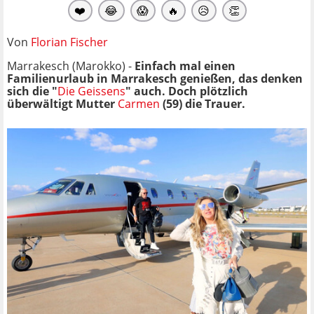
❤️
😂
😱
🔥
😥
👏
Von
Florian Fischer
Marrakesch (Marokko) -
Einfach mal einen
Familienurlaub in Marrakesch genießen, das denken
sich die "
Die Geissens
" auch. Doch plötzlich
überwältigt Mutter
Carmen
(59) die Trauer.