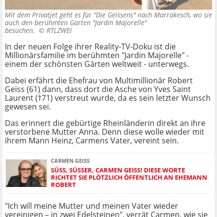
Mit dem Privatjet geht es für "Die Geissens" nach Marrakesch, wo sie
auch den berühmten Garten "Jardin Majorelle"
besuchen. ©
RTLZWEI
In der neuen Folge ihrer Reality-TV-Doku ist die
Millionärsfamilie im berühmten "Jardin Majorelle" -
einem der schönsten Gärten weltweit - unterwegs.
Dabei erfährt die Ehefrau von Multimillionär Robert
Geiss (61) dann, dass dort die Asche von Yves Saint
Laurent (†71) verstreut wurde, da es sein letzter Wunsch
gewesen sei.
Das erinnert die gebürtige Rheinländerin direkt an ihre
verstorbene Mutter Anna. Denn diese wolle wieder mit
ihrem Mann Heinz, Carmens Vater, vereint sein.
CARMEN GEISS
SÜSS, SÜSSER, CARMEN GEISS! DIESE WORTE RI
CHTET SIE PLÖTZLICH ÖFFENTLICH AN EHEMANN RO
BERT
"Ich will meine Mutter und meinen Vater wieder
vereinigen – in zwei Edelsteinen", verrät Carmen, wie sie