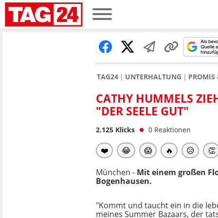
TAG24
UNTERHALTUNG
PROMIS 
CATHY HUMMELS ZIEHT
"DER SEELE GUT"
2.125
Klicks
0
Reaktionen
❤️
😂
😱
🔥
😥
👏
München -
Mit einem großen Fl
Bogenhausen.
"Kommt und taucht ein in die le
meines Summer Bazaars, der tats