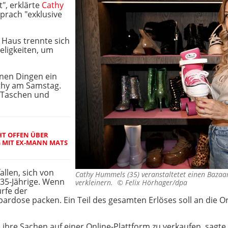
", erklärte
Cathy
prach "exklusive
 Haus trennte sich
eligkeiten, um
nen Dingen ein
thy am Samstag.
, Taschen und
HT OFFEN ÜBER
 MIT EX-MANN MATS
allen, sich von
Cathy Hummels (35) veranstaltetet einen Bazaar
 35-Jährige. Wenn
verkleinern. ©
Felix Hörhager/dpa
rfe der
pardose packen. Ein Teil des gesamten Erlöses soll an die Or
 ihre Sachen auf einer Online-Plattform zu verkaufen, sagt