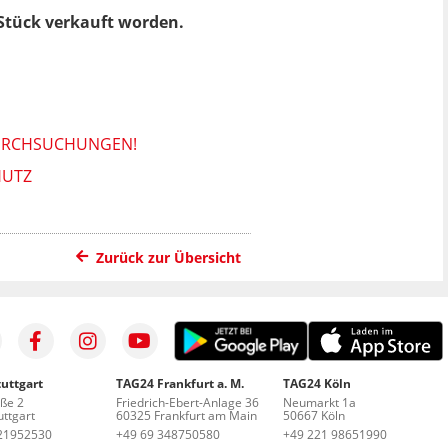
 Stück verkauft worden.
DURCHSUCHUNGEN!
HUTZ
Zurück zur Übersicht
uttgart
TAG24 Frankfurt a. M.
TAG24 Köln
aße 2
Friedrich-Ebert-Anlage 36
Neumarkt 1a
ttgart
60325 Frankfurt am Main
50667 Köln
21952530
+49 69 348750580
+49 221 98651990