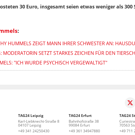
kosteten 30 Euro, insgesamt seien etwas weniger als 300
ummels
:
ATHY HUMMELS ZEIGT MANN IHRER SCHWESTER AN: HAUS
: MODERATORIN SETZT STARKES ZEICHEN FÜR DEN TIERSC
MELS: "ICH WURDE PSYCHISCH VERGEWALTIGT"
TAG24 Leipzig
TAG24 Erfurt
TAG24 St
Karl-Liebknecht-Straße 8
Bahnhofstraße 38
Curiestr
04107 Leipzig
99084 Erfurt
70563 Stu
+49 341 24250430
+49 361 34947880
+49 711 