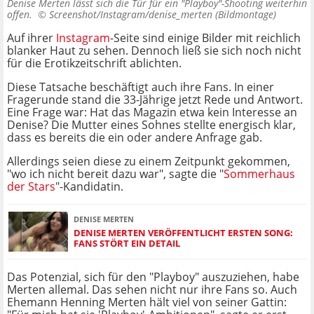
Denise Merten lässt sich die Tür für ein "Playboy"-Shooting weiterhin
offen. ©
Screenshot/Instagram/denise_merten (Bildmontage)
Auf ihrer
Instagram
-Seite sind einige Bilder mit reichlich
blanker Haut zu sehen. Dennoch ließ sie sich noch nicht
für die Erotikzeitschrift ablichten.
Diese Tatsache beschäftigt auch ihre Fans. In einer
Fragerunde stand die 33-Jährige jetzt Rede und Antwort.
Eine Frage war: Hat das Magazin etwa kein Interesse an
Denise? Die Mutter eines Sohnes stellte energisch klar,
dass es bereits die ein oder andere Anfrage gab.
Allerdings seien diese zu einem Zeitpunkt gekommen,
"wo ich nicht bereit dazu war", sagte die "
Sommerhaus
der Stars
"-Kandidatin.
DENISE MERTEN
DENISE MERTEN VERÖFFENTLICHT ERSTEN SONG:
FANS STÖRT EIN DETAIL
Das Potenzial, sich für den "Playboy" auszuziehen, habe
Merten allemal. Das sehen nicht nur ihre Fans so. Auch
Ehemann Henning Merten hält viel von seiner Gattin: