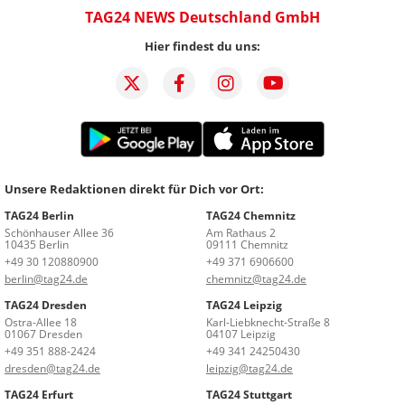
TAG24 NEWS Deutschland GmbH
Hier findest du uns:
Unsere Redaktionen direkt für Dich vor Ort:
TAG24 Berlin
TAG24 Chemnitz
Schönhauser Allee 36
Am Rathaus 2
10435 Berlin
09111 Chemnitz
+49 30 120880900
+49 371 6906600
berlin@tag24.de
chemnitz@tag24.de
TAG24 Dresden
TAG24 Leipzig
Ostra-Allee 18
Karl-Liebknecht-Straße 8
01067 Dresden
04107 Leipzig
+49 351 888-2424
+49 341 24250430
dresden@tag24.de
leipzig@tag24.de
TAG24 Erfurt
TAG24 Stuttgart