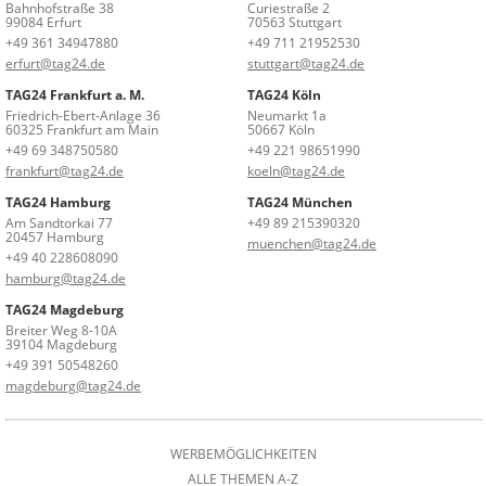
Bahnhofstraße 38
Curiestraße 2
99084 Erfurt
70563 Stuttgart
+49 361 34947880
+49 711 21952530
erfurt@tag24.de
stuttgart@tag24.de
TAG24 Frankfurt a. M.
TAG24 Köln
Friedrich-Ebert-Anlage 36
Neumarkt 1a
60325 Frankfurt am Main
50667 Köln
+49 69 348750580
+49 221 98651990
frankfurt@tag24.de
koeln@tag24.de
TAG24 Hamburg
TAG24 München
Am Sandtorkai 77
+49 89 215390320
20457 Hamburg
muenchen@tag24.de
+49 40 228608090
hamburg@tag24.de
TAG24 Magdeburg
Breiter Weg 8-10A
39104 Magdeburg
+49 391 50548260
magdeburg@tag24.de
WERBEMÖGLICHKEITEN
ALLE THEMEN A-Z