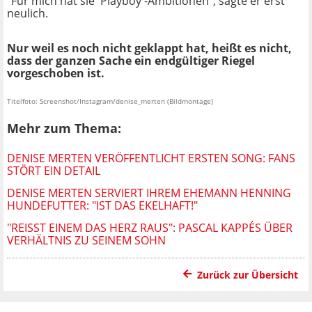
"Für mich hat sie 'Playboy'-Ambitionen", sagte er erst
neulich.
Nur weil es noch nicht geklappt hat, heißt es nicht,
dass der ganzen Sache ein endgültiger Riegel
vorgeschoben ist.
Titelfoto: Screenshot/Instagram/denise_merten (Bildmontage)
Mehr zum Thema:
DENISE MERTEN VERÖFFENTLICHT ERSTEN SONG: FANS
STÖRT EIN DETAIL
DENISE MERTEN SERVIERT IHREM EHEMANN HENNING
HUNDEFUTTER: "IST DAS EKELHAFT!"
"REISST EINEM DAS HERZ RAUS": PASCAL KAPPÉS ÜBER V
ERHÄLTNIS ZU SEINEM SOHN
Zurück zur Übersicht